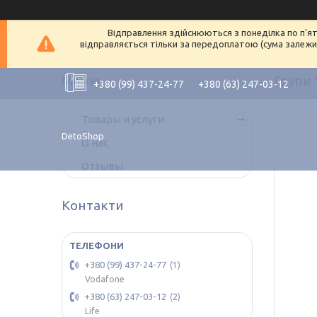
Відправлення здійснюються з понеділка по п'ят
відправляється тільки за передоплатою (сума залежит
Групи 
+380 (99) 437-24-77
+380 (63) 247-03-12
Товары и услуги
DetoShop
О нас
Отзывы
Контакти
+380 (99) 437-24-77
1
Vodafone
+380 (63) 247-03-12
2
Life