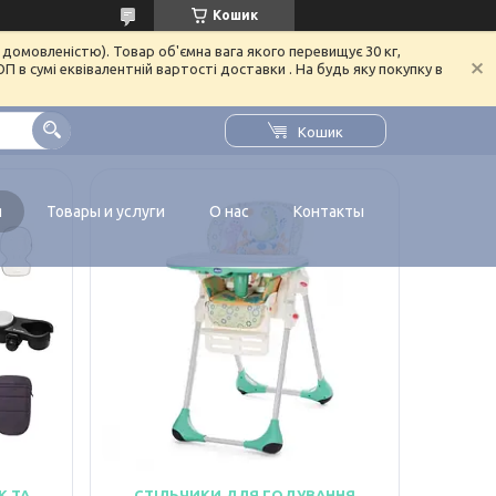
Кошик
домовленістю). Товар об'ємна вага якого перевищує 30 кг,
в сумі еквівалентній вартості доставки . На будь яку покупку в
Кошик
я
Товары и услуги
О нас
Контакты
К ТА
СТІЛЬЧИКИ ДЛЯ ГОДУВАННЯ