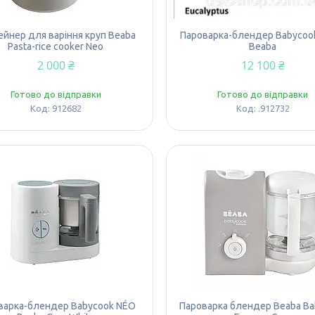
ейнер для варіння круп Beaba
Пароварка-блендер Babycoo
Pasta-rice cooker Neo
Beaba
2 000 ₴
12 100 ₴
Готово до відправки
Готово до відправки
912682
.912732
варка-блендер Babycook NÉО
Пароварка блендер Beaba B