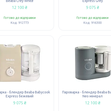
Beaba Crey White
Express Grey
12 100 ₴
9 075 ₴
Готово до відправки
Готово до відправки
912773
916300
рка - блендер Beaba Babycook
Пароварка - блендер Beaba B
Express бежевий
Neo мінерал
9 075 ₴
12 100 ₴