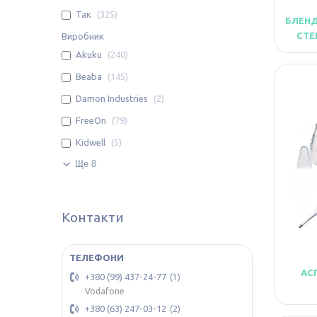
Так
325
БЛЕНД
СТЕ
Виробник
Akuku
240
Beaba
145
Damon Industries
2
FreeOn
79
Kidwell
5
Ще 8
Контакти
АС
+380 (99) 437-24-77
1
Vodafone
+380 (63) 247-03-12
2