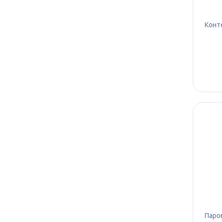
Конт
Паро