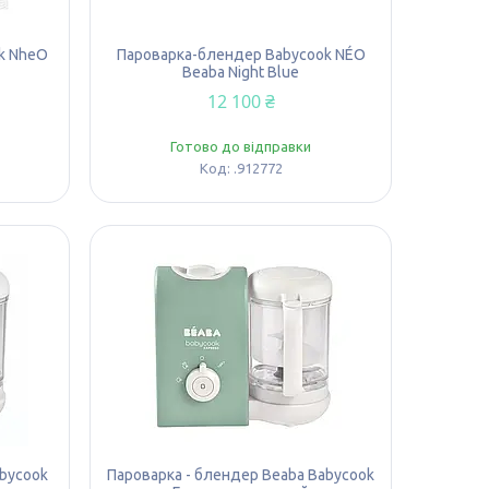
k NheО
Пароварка-блендер Babycook NÉО
Beaba Night Blue
12 100 ₴
Готово до відправки
.912772
abycook
Пароварка - блендер Beaba Babycook