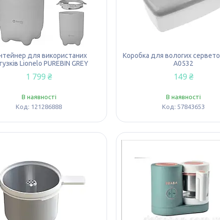
нтейнер для використаних
Коробка для вологих сервето
гузків Lionelo PUREBIN GREY
A0532
1 799 ₴
149 ₴
В наявності
В наявності
121286888
57843653