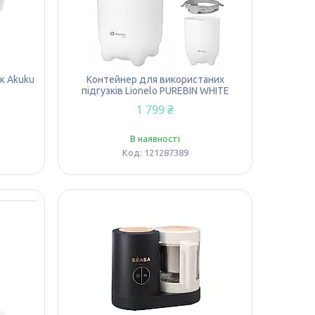
к Akuku
Контейнер для використаних
підгузків Lionelo PUREBIN WHITE
1 799 ₴
В наявності
121287389