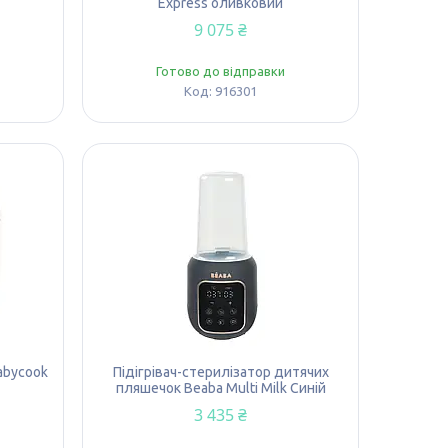
Express оливковий
9 075 ₴
Готово до відправки
916301
abycook
Підігрівач-стерилізатор дитячих
пляшечок Beaba Multi Milk Синій
3 435 ₴