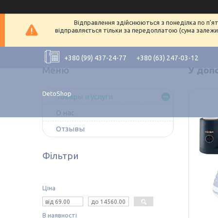
Відправлення здійснюються з понеділка по п'ят
відправляється тільки за передоплатою (сума залежит
+380 (99) 437-24-77
+380 (63) 247-03-12
У доп
DetoShop
Товары и услуги
О нас
Отзывы
Фільтри
Ціна
В наявності