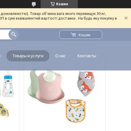
Кошик
домовленістю). Товар об'ємна вага якого перевищує 30 кг,
в сумі еквівалентній вартості доставки . На будь яку покупку в
Кошик
я
Товары и услуги
О нас
Контакты