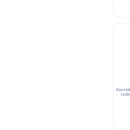
Контей
cook