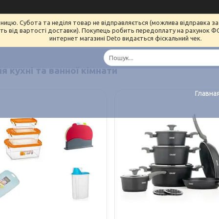
ницю. Субота та неділя товар не відправляється (можлива відправка за 
ь від вартості доставки). Покупець робить передоплату на рахунок ФОП 
интернет магазині Deto видається фіскальний чек.
я кухні та ванної кімнати
Главна