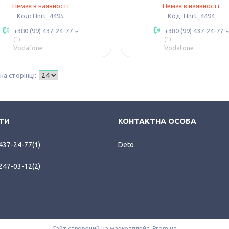
Немає в наявності
Немає в наявності
Hnrt_4495
Hnrt_4494
+380 (99) 437-24-77
+380 (99) 437-24-77
1
1
Vodafone
Vodafone
 437-24-77
1
Deto
 247-03-12
2
Сайт створений на маркетплейсі
Prom.ua