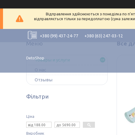
Відправлення здійснюються з понеділка по п'ят
відправляється тільки за передоплатою (сума залежит
+380 (99) 437-24-77
+380 (63) 247-03-12
Все дл
DetoShop
Товары и услуги
О нас
Отзывы
Фільтри
Ціна
Виробник