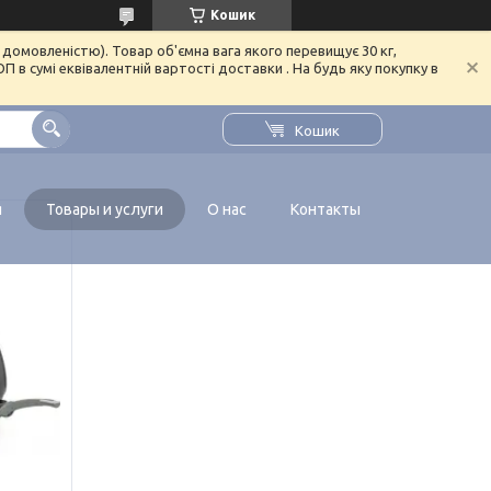
Кошик
домовленістю). Товар об'ємна вага якого перевищує 30 кг,
в сумі еквівалентній вартості доставки . На будь яку покупку в
Кошик
я
Товары и услуги
О нас
Контакты