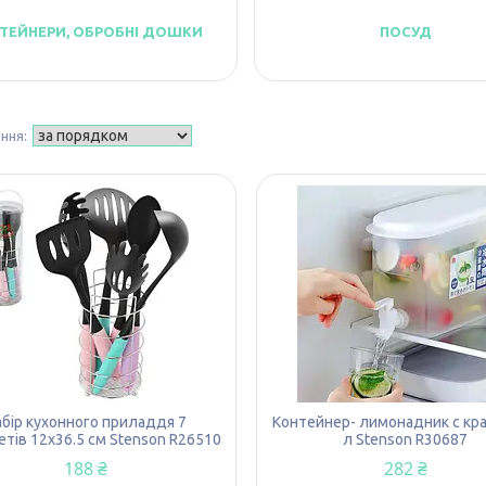
ТЕЙНЕРИ, ОБРОБНІ ДОШКИ
ПОСУД
абір кухонного приладдя 7
Контейнер- лимонадник с кра
тів 12x36.5 см Stenson R26510
л Stenson R30687
188 ₴
282 ₴