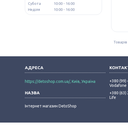
Субота
10:00
16:00
Неділя
10:00
16:00
+380 (99)
https://detoshop.com.ua/, Київ, Україна
Vodafone
+380 (63)
Life
Інтернет магазин DetoShop