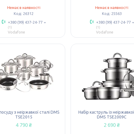
Немає в наявності
Немає в наявності
26312
25563
+380 (99) 437-24-77
+380 (99) 437-24-77
1
1
Vodafone
Vodafone
 посуду з неіржавкої сталі DMS
Набір каструль із неіржавкої
TSE2015
DMS TSE2009C
4 790 ₴
2 690 ₴