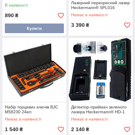
Лазерний перехресний лазер
В наявності
Heckermann® SPL016
890
Немає в наявності
₴
3 390
₴
Купити
Набір торцевих ключів BJC
Детектор-приймач зеленого
M58230 24ел.
лазера Heckermann® HD-1
Немає в наявності
Немає в наявності
1 540
2 140
₴
₴