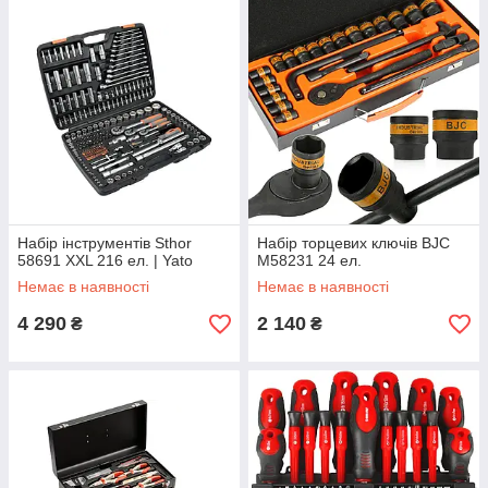
Набір інструментів Sthor
Набір торцевих ключів BJC
58691 XXL 216 ел. | Yato
M58231 24 ел.
Немає в наявності
Немає в наявності
4 290
2 140
₴
₴