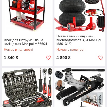
Пневматичний підіймач,
Візок для інструментів на
пневмодомкрат 3,5т Mar-Pol
коліщатках Mar-pol M66604
М80131/2
Немає в наявності
Немає в наявності
1 840
4 890
₴
₴