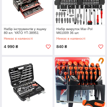
Набір інструментів у ящику
Набір викруток Mar-Pol
80 ел. YATO YT-38951
M61009 36 шт.
Немає в наявності
Немає в наявності
4 990
840
₴
₴