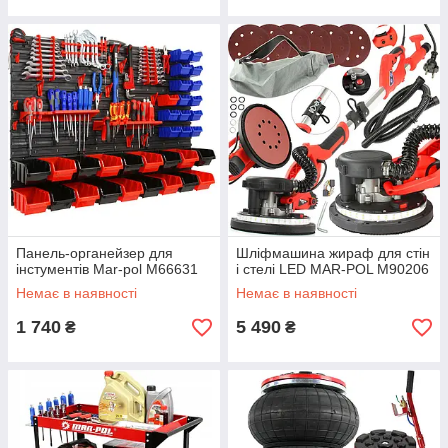
Панель-органейзер для
Шліфмашина жираф для стін
інстументів Mar-pol М66631
і стелі LED MAR-POL М90206
Немає в наявності
Немає в наявності
1 740
5 490
₴
₴