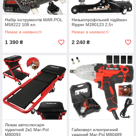
Набір інструментів MAR-POL
Низькопрофільний підіймач
M58222 108 ел.
Ripper M280123 2,5т
Немає в наявності
Немає в наявності
1 390
2 240
₴
₴
Лежак автослюсаря
підкатний 2в1 Mar-Pol
Гайковерт електричний
M80093
ударний Mar-Pol M80489