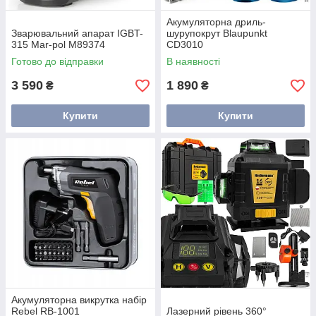
Акумуляторна дриль-
Зварювальний апарат IGBT-
шурупокрут Blaupunkt
315 Mar-pol М89374
CD3010
Готово до відправки
В наявності
3 590
1 890
₴
₴
Купити
Купити
Акумуляторна викрутка набір
Rebel RB-1001
Лазерний рівень 360°