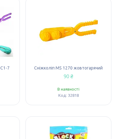
 C1-7
Сніжколіп MS 1270 жовтогарячий
90 ₴
В наявності
32818