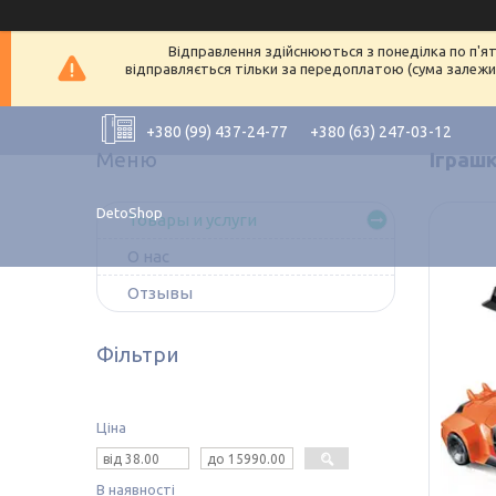
Відправлення здійснюються з понеділка по п'ят
відправляється тільки за передоплатою (сума залежит
+380 (99) 437-24-77
+380 (63) 247-03-12
Іграш
DetoShop
Товары и услуги
О нас
Отзывы
Фільтри
Ціна
В наявності