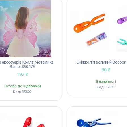
р аксесуарів Крила Метелика
Сніжколіп великий Boobon
Bambi 85047Е
90 ₴
192 ₴
В наявності
Готово до відправки
32815
35802