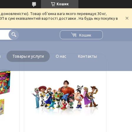
Кошик
домовленістю). Товар об'ємна вага якого перевищує 30 кг,
в сумі еквівалентній вартості доставки . На будь яку покупку в
Кошик
я
Товары и услуги
О нас
Контакты