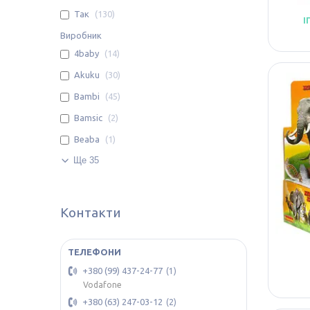
Так
130
І
Виробник
4baby
14
Akuku
30
Bambi
45
Bamsic
2
Beaba
1
Ще 35
Контакти
+380 (99) 437-24-77
1
Vodafone
+380 (63) 247-03-12
2