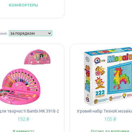
КОМФОРТЕРЫ
для творчості Bambi MK 3918-2
Ігровий набір ТехноК мозаїк
192 ₴
105 ₴
В наявності
Готово до відправки