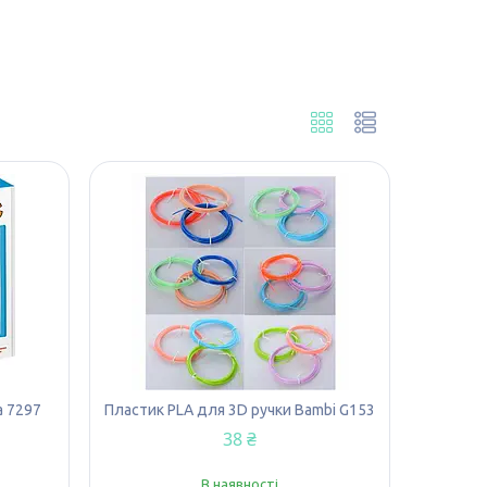
а 7297
Пластик PLA для 3D ручки Bambi G153
38 ₴
В наявності