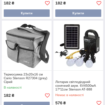
182
182
₴
₴
Купити
Купити
Термосумка 23х20х16 см
Cario Stenson R27304 (grey)
Сірий
Ліхтарик світлодіодний
сонячний акум. 6V4500мА
В наявності
17*11см Stenson AT-888
182
Немає в наявності
₴
576
₴