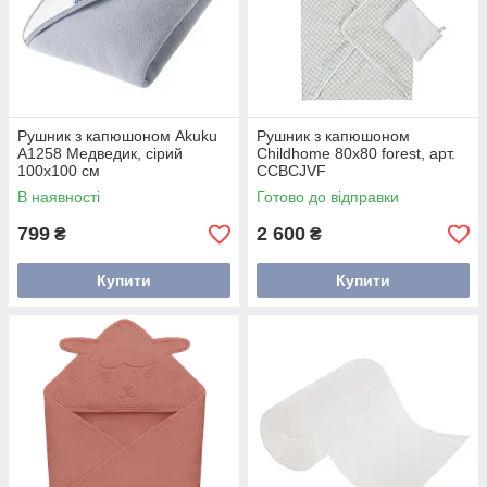
Рушник з капюшоном Akuku
Рушник з капюшоном
A1258 Медведик, сірий
Childhome 80x80 forest, арт.
100x100 см
CCBCJVF
В наявності
Готово до відправки
799
2 600
₴
₴
Купити
Купити