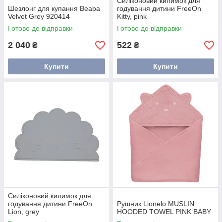
Силіконовий килимок для
Шезлонг для купання Beaba
годування дитини FreeOn
Velvet Grey 920414
Kitty, pink
Готово до відправки
Готово до відправки
2 040
522
₴
₴
Купити
Купити
Силіконовий килимок для
годування дитини FreeOn
Рушник Lionelo MUSLIN
Lion, grey
HOODED TOWEL PINK BABY