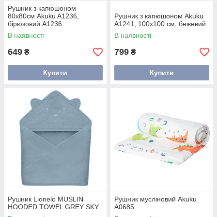
Рушник з капюшоном
80x80см Akuku A1236,
Рушник з капюшоном Akuku
бірюзовий A1236
A1241, 100x100 см, бежевий
В наявності
В наявності
649
799
₴
₴
Купити
Купити
Рушник Lionelo MUSLIN
Рушник мусліновий Akuku
HOODED TOWEL GREY SKY
A0685