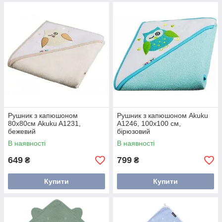
Рушник з капюшоном
Рушник з капюшоном Akuku
80x80см Akuku A1231,
A1246, 100x100 см,
бежевий
бірюзовий
В наявності
В наявності
649
799
₴
₴
Купити
Купити