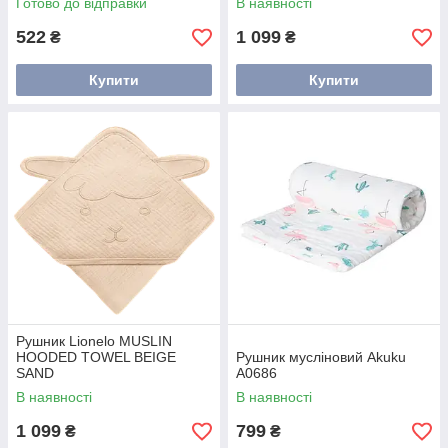
Готово до відправки
В наявності
522
1 099
₴
₴
Купити
Купити
Рушник Lionelo MUSLIN
HOODED TOWEL BEIGE
Рушник мусліновий Akuku
SAND
A0686
В наявності
В наявності
1 099
799
₴
₴