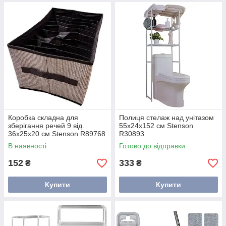
Коробка складна для
Полиця стелаж над унітазом
зберігання речей 9 від.
55х24х152 см Stenson
36х25х20 см Stenson R89768
R30893
В наявності
Готово до відправки
152
333
₴
₴
Купити
Купити