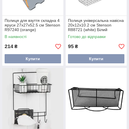
Полиця для взуття складна 4
Полиця універсальна навісна
яруси 27x27x52.5 см Stenson
20х12х10.2 см Stenson
R97240 (orange)
R88721 (white) Білий
Помаранчевий
В наявності
Готово до відправки
214
95
₴
₴
Купити
Купити