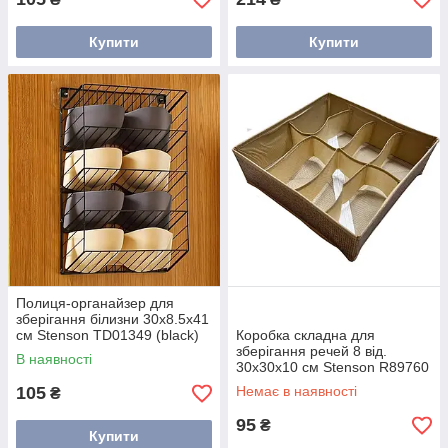
Купити
Купити
Полиця-органайзер для
зберігання білизни 30х8.5х41
см Stenson TD01349 (black)
Коробка складна для
Чорний
зберігання речей 8 від.
В наявності
30х30х10 см Stenson R89760
105
Немає в наявності
₴
95
₴
Купити