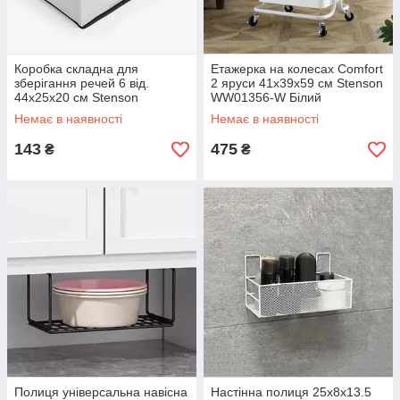
Коробка складна для
Етажерка на колесах Comfort
зберігання речей 6 від.
2 яруси 41x39x59 см Stenson
44х25х20 см Stenson
WW01356-W Білий
4425206J WHITE Білий
Немає в наявності
Немає в наявності
143
475
₴
₴
Полиця універсальна навісна
Настінна полиця 25х8х13.5