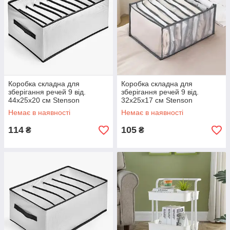
Коробка складна для
Коробка складна для
зберігання речей 9 від.
зберігання речей 9 від.
44х25х20 см Stenson
32х25х17 см Stenson
4425209J WHITE Білий
3225179J VINYL
Немає в наявності
Немає в наявності
114
105
₴
₴