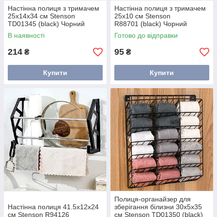
Настінна полиця з тримачем
Настінна полиця з тримачем
25x14x34 см Stenson
25x10 см Stenson
TD01345 (black) Чорний
R88701 (black) Чорний
В наявності
Готово до відправки
214
95
₴
₴
Купити
Купити
Полиця-органайзер для
Настінна полиця 41.5х12х24
зберігання білизни 30х5х35
см Stenson R94126
см Stenson TD01350 (black)