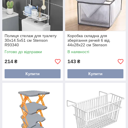
Полиця стелаж для туалету
Коробка складна для
30х14.5х51 см Stenson
зберігання речей 6 від.
R93340
44х28х22 см Stenson
4428226J VINYL
Готово до відправки
В наявності
214
143
₴
₴
Купити
Купити