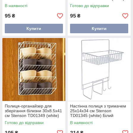
Чорний
В наявності
Готово до відправки
95
95
₴
₴
Купити
Купити
Полиця-органайзер для
Настінна полиця з тримачем
зберігання білизни 30х8.5х41
25x14x34 см Stenson
см Stenson TD01349 (white)
TD01345 (white) Білий
Білий
Готово до відправки
В наявності
105
214
₴
₴