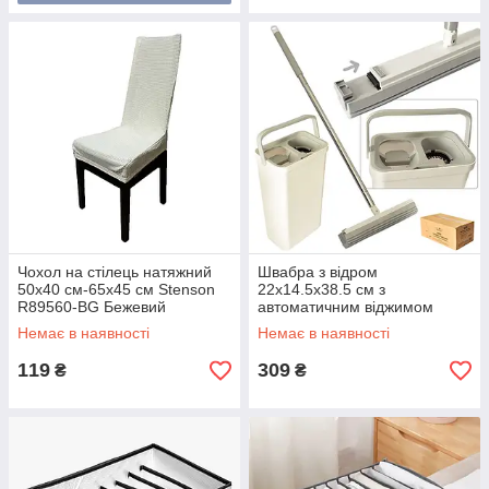
Чохол на стілець натяжний
Швабра з відром
50x40 см-65x45 см Stenson
22x14.5x38.5 см з
R89560-BG Бежевий
автоматичним віджимом
32.7x125 см Stenson MH-
Немає в наявності
Немає в наявності
3859
119
309
₴
₴