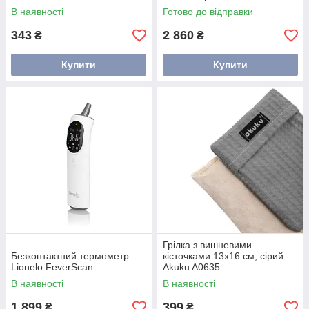
В наявності
Готово до відправки
343
2 860
₴
₴
Купити
Купити
Грілка з вишневими
Безконтактний термометр
кісточками 13x16 см, сірий
Lionelo FeverScan
Akuku A0635
В наявності
В наявності
1 899
399
₴
₴