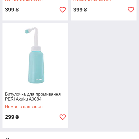
399
399
₴
₴
Битулочка для промивання
PERI Akuku A0684
Немає в наявності
299
₴