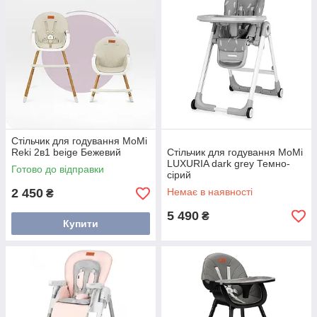
Стільчик для годування MoMi
Reki 2в1 beige Бежевий
Стільчик для годування MoMi
LUXURIA dark grey Темно-
Готово до відправки
сірий
2 450
Немає в наявності
₴
5 490
₴
Купити