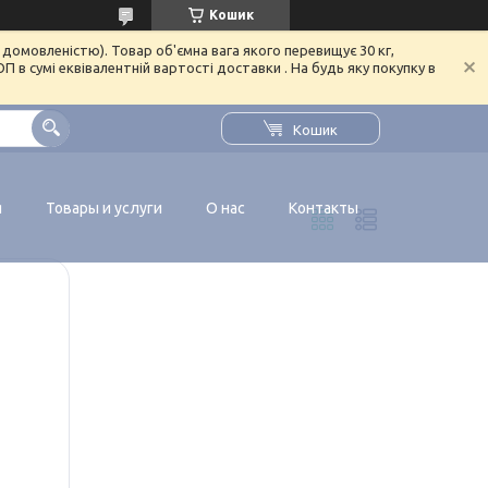
Кошик
домовленістю). Товар об'ємна вага якого перевищує 30 кг,
в сумі еквівалентній вартості доставки . На будь яку покупку в
Кошик
я
Товары и услуги
О нас
Контакты