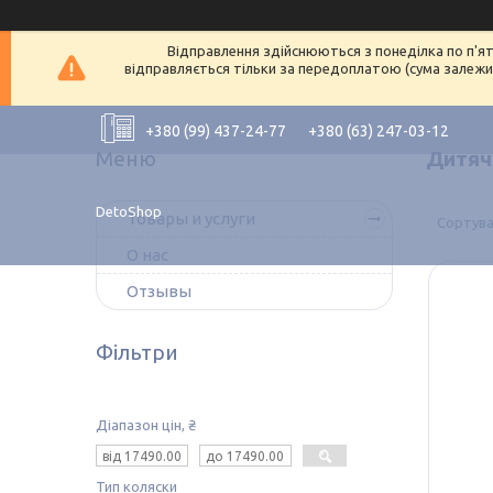
Відправлення здійснюються з понеділка по п'ят
відправляється тільки за передоплатою (сума залежит
+380 (99) 437-24-77
+380 (63) 247-03-12
Дитячі
DetoShop
Товары и услуги
О нас
Отзывы
Фільтри
Діапазон цін, ₴
Тип коляски