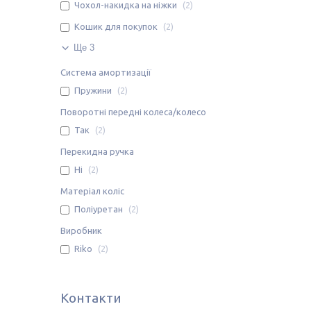
Чохол-накидка на ніжки
2
Кошик для покупок
2
Ще 3
Система амортизації
Пружини
2
Поворотні передні колеса/колесо
Так
2
Перекидна ручка
Ні
2
Матеріал коліс
Поліуретан
2
Виробник
Riko
2
Контакти