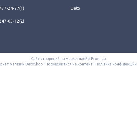
 437-24-77
1
Deto
 247-03-12
2
Сайт створений на маркетплейсі
Prom.ua
Інтернет магазин DetoShop |
Поскаржитися на контент
|
Політика конфіденційн