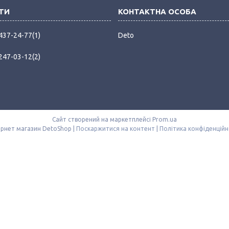
 437-24-77
1
Deto
 247-03-12
2
Сайт створений на маркетплейсі
Prom.ua
Інтернет магазин DetoShop |
Поскаржитися на контент
|
Політика конфіденційн