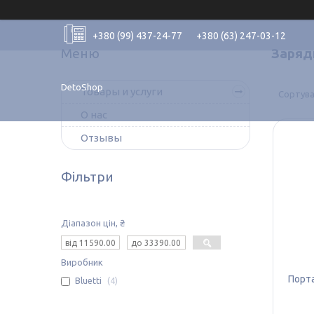
+380 (99) 437-24-77
+380 (63) 247-03-12
Зарядн
DetoShop
Товары и услуги
О нас
Отзывы
Фільтри
Діапазон цін, ₴
Виробник
Порта
Bluetti
4