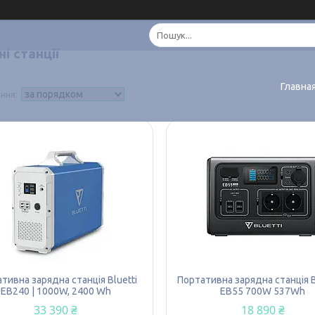
і станції
Главна
тивна зарядна станція Bluetti
Портативна зарядна станція 
EB240 | 1000W, 2400 Wh
EB55 700W 537Wh
33 390 ₴
18 890 ₴