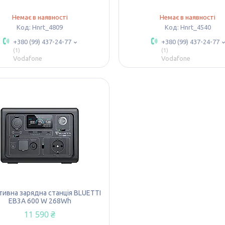
Немає в наявності
Немає в наявності
Hnrt_4809
Hnrt_4540
+380 (99) 437-24-77
+380 (99) 437-24-77
1
1
Vodafone
Vodafone
тивна зарядна станція BLUETTI
EB3A 600 W 268Wh
11 590 ₴