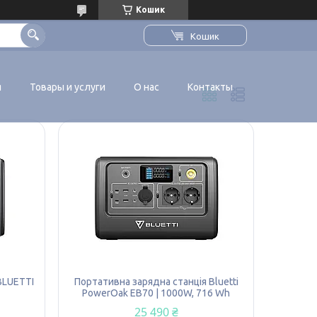
Кошик
Кошик
я
Товары и услуги
О нас
Контакты
BLUETTI
Портативна зарядна станція Bluetti
PowerOak EB70 | 1000W, 716 Wh
25 490 ₴