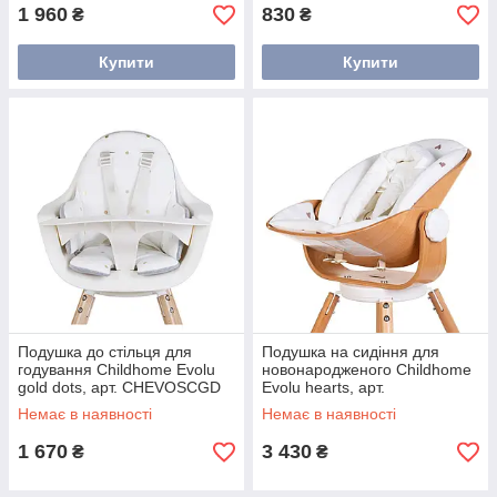
1 960
830
₴
₴
Купити
Купити
Подушка до стільця для
Подушка на сидіння для
годування Childhome Evolu
новонародженого Childhome
gold dots, арт. CHEVOSCGD
Evolu hearts, арт.
CHEVOSCNBJOH
Немає в наявності
Немає в наявності
1 670
3 430
₴
₴