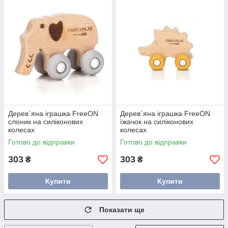
Дерев`яна іграшка FreeON
Дерев`яна іграшка FreeON
слоник на силіконових
їжачок на силіконових
колесах
колесах
Готово до відправки
Готово до відправки
303
303
₴
₴
Купити
Купити
Показати ще