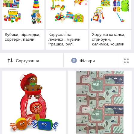
Кубики, пірамідки,
Каруселі на
Ходунки каталки,
сортери, пазли.
ліжечко , музичні
стрибуни,
іграшки, рулі.
килимки, кошики
для іграшок.
Сортування
0
Фільтри