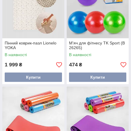
Пінний коврик-пазл Lionelo
М'яч для фітнесу TK Sport (B
YOKA
26265)
В наявності
В наявності
1 999
474
₴
₴
Купити
Купити