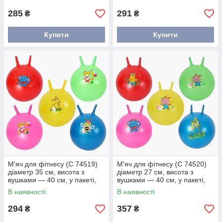
285
291
₴
₴
Купити
Купити
М'яч для фітнесу (C 74519)
М'яч для фітнесу (C 74520)
діаметр 35 см, висота з
діаметр 27 см, висота з
вушками — 40 см, у пакеті,
вушками — 40 см, у пакеті,
видається мікс
видається мікс
В наявності
В наявності
294
357
₴
₴