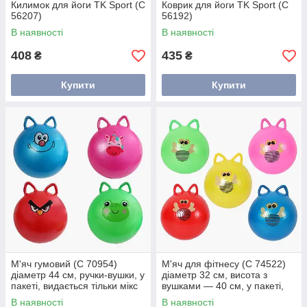
Килимок для йоги TK Sport (C
Коврик для йоги TK Sport (C
56207)
56192)
В наявності
В наявності
408
435
₴
₴
Купити
Купити
М'яч гумовий (C 70954)
М'яч для фітнесу (C 74522)
діаметр 44 см, ручки-вушки, у
діаметр 32 см, висота з
пакеті, видається тільки мікс
вушками — 40 см, у пакеті,
різновидів
видається мікс
В наявності
В наявності