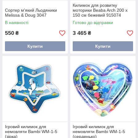
Килимок для розвитку
Сортер м'який Льодяники
моторики Beaba Arch 200 x
Melissa & Doug 3047
150 см бежевий 915074
В наявності
Готово до відправки
550
3 465
₴
₴
Купити
Купити
Ігровий килимок для
Ігровий килимок для
немовляти Bambi WM-1-5
немовляти Bambi WM-1-5
(зірка)
(серденько)