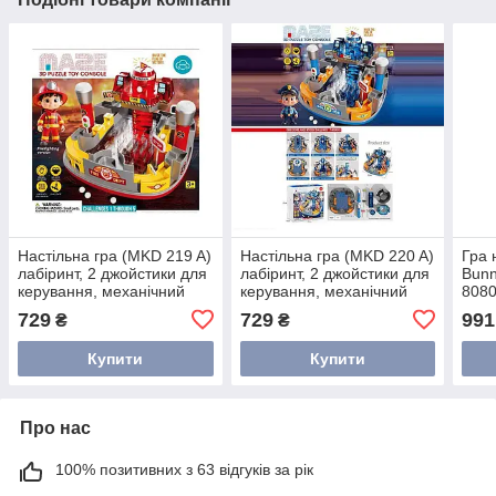
Настільна гра (MKD 219 A)
Настільна гра (MKD 220 A)
Гра 
лабіринт, 2 джойстики для
лабіринт, 2 джойстики для
Bunn
керування, механічний
керування, механічний
8080
принцип, вежа з
принцип, вежа з
729
729
991
₴
₴
прапором, у коробці
прапором, у коробці
Купити
Купити
Про нас
100% позитивних з 63 відгуків за рік