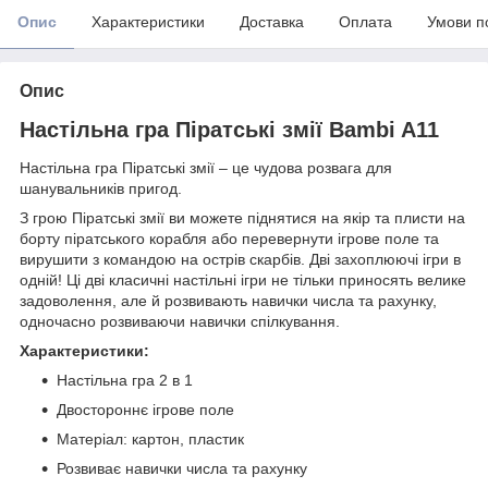
Опис
Характеристики
Доставка
Оплата
Умови п
Опис
Настільна гра Піратські змії Bambi A11
Настільна гра Піратські змії – це чудова розвага для
шанувальників пригод.
З грою Піратські змії ви можете піднятися на якір та плисти на
борту піратського корабля або перевернути ігрове поле та
вирушити з командою на острів скарбів. Дві захоплюючі ігри в
одній! Ці дві класичні настільні ігри не тільки приносять велике
задоволення, але й розвивають навички числа та рахунку,
одночасно розвиваючи навички спілкування.
Характеристики:
Настільна гра 2 в 1
Двостороннє ігрове поле
Матеріал: картон, пластик
Розвиває навички числа та рахунку