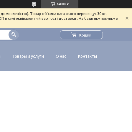
Кошик
домовленістю). Товар об'ємна вага якого перевищує 30 кг,
в сумі еквівалентній вартості доставки . На будь яку покупку в
Кошик
я
Товары и услуги
О нас
Контакты