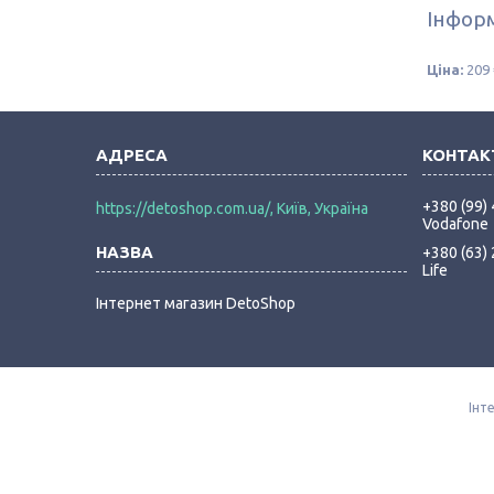
Інформ
Ціна:
209 
+380 (99)
https://detoshop.com.ua/, Київ, Україна
Vodafone
+380 (63)
Life
Інтернет магазин DetoShop