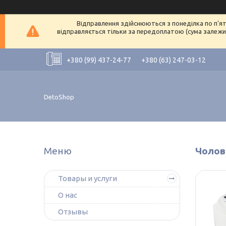
Відправлення здійснюються з понеділка по п'ят
відправляється тільки за передоплатою (сума залежит
+380 (99) 437-24-77
+380 (63) 247-03-12
DetoShop
Чолов
Товары и услуги
О нас
Отзывы