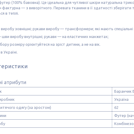
футер (100% бавовна). Це ідеальна для чутливої шкіри натуральна трик
 фактурна — з виворітного. Перевага тканини в її здатності зберігати
ся в теплі.
и виробу зовнішні; рукави виробу — трансформери; які мають спеціальн
— шви виробу внутрішні; рукави — на еластичних манжетах;
ибору розміру орієнтуйтеся на зріст дитини, а не на вік.
в Україні.
теристики
і атрибути
к
Баранчик 
виробник
Україна
итячого одягу (за зростом)
62
нини
Футер (нач
обу
Комбінезо