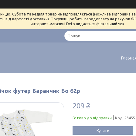
ницю. Субота та неділя товар не відправляється (можлива відправка за 
ь від вартості доставки). Покупець робить передоплату на рахунок ФОП 
интернет магазині Deto видається фіскальний чек.
Главна
ічок футер Баранчик Бо 62р
209 ₴
Готово до відправки
Код:
23455
Купити