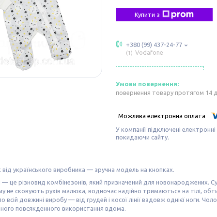
Купити з
+380 (99) 437-24-77
Vodafone
1
повернення товару протягом 14 
У компанії підключені електронні
покидаючи сайту.
 від українського виробника — зручна модель на кнопках.
 — це різновид комбінезонів, який призначений для новонароджених. Су
ому не сковують рухів малюка, водночас надійно тримаються на тілі, обт
по всій довжині виробу — від грудей і косої лінії вздовж однієї ноги. Чо
вного повсякденного використання вдома.