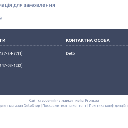
ація для замовлення
₴
 437-24-77
1
Deto
 247-03-12
2
Сайт створений на маркетплейсі
Prom.ua
Інтернет магазин DetoShop |
Поскаржитися на контент
|
Політика конфіденційн