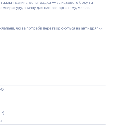
отажна тканина, вона гладка — з лицьового боку та
 температуру, звичну для нашого організму, малюк
і клапани, які за потреби перетворюються на антидряпки;
БО
іс)
н