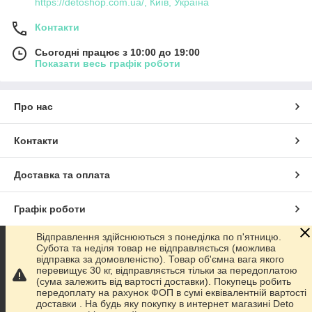
https://detoshop.com.ua/, Київ, Україна
Контакти
Сьогодні працює з 10:00 до 19:00
Показати весь графік роботи
Про нас
Контакти
Доставка та оплата
Графік роботи
Відправлення здійснюються з понеділка по п'ятницю.
Повна версія сайту
Субота та неділя товар не відправляється (можлива
відправка за домовленістю). Товар об'ємна вага якого
перевищує 30 кг, відправляється тільки за передоплатою
Сайт створено на маркетплейсі
Prom.ua
(сума залежить від вартості доставки). Покупець робить
передоплату на рахунок ФОП в сумі еквівалентній вартості
доставки . На будь яку покупку в интернет магазині Deto
Політика конфіденційності