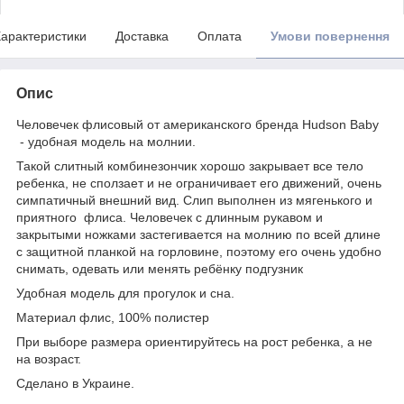
арактеристики
Доставка
Оплата
Умови повернення
Опис
Человечек флисовый от американского бренда Hudson Baby
- удобная модель на молнии.
Такой слитный комбинезончик хорошо закрывает все тело
ребенка, не сползает и не ограничивает его движений, очень
симпатичный внешний вид. Слип выполнен из мягенького и
приятного флиса. Человечек с длинным рукавом и
закрытыми ножками застегивается на молнию по всей длине
с защитной планкой на горловине, поэтому его очень удобно
снимать, одевать или менять ребёнку подгузник
Удобная модель для прогулок и сна.
Материал флис, 100% полистер
При выборе размера ориентируйтесь на рост ребенка, а не
на возраст.
Сделано в Украине.