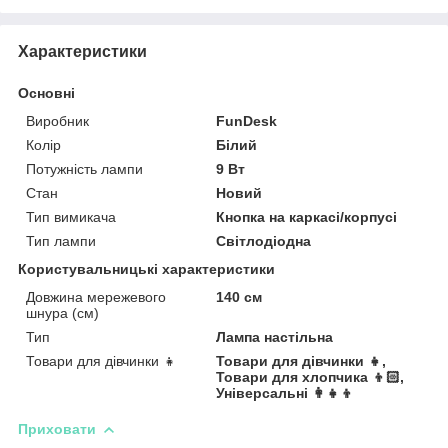
Характеристики
Основні
Виробник
FunDesk
Колір
Білий
Потужність лампи
9 Вт
Стан
Новий
Тип вимикача
Кнопка на каркасі/корпусі
Тип лампи
Світлодіодна
Користувальницькі характеристики
Довжина мережевого
140 см
шнура (см)
Тип
Лампа настільна
Товари для дівчинки 👧
Товари для дівчинки 👧,
Товари для хлопчика 👦🏻,
Універсальні 👩👧👦
Приховати