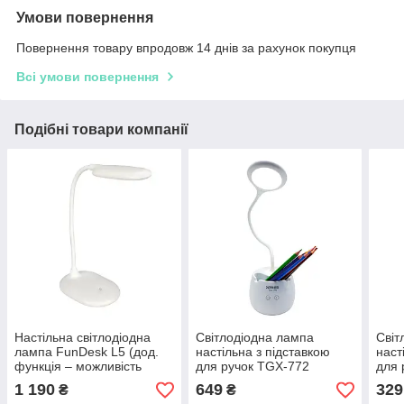
Умови повернення
Повернення товару впродовж 14 днів за рахунок покупця
Всі умови повернення
Подібні товари компанії
Настільна світлодіодна
Світлодіодна лампа
Світ
лампа FunDesk L5 (дод.
настільна з підставкою
наст
функція – можливість
для ручок TGX-772
для 
підключення до
1 190
649
329
₴
₴
зовнішнього Power bank)