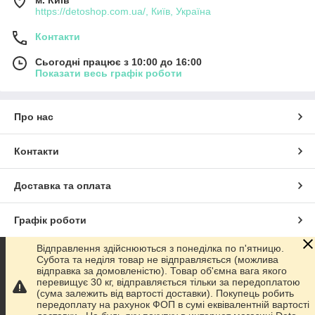
https://detoshop.com.ua/, Київ, Україна
Контакти
Сьогодні працює з 10:00 до 16:00
Показати весь графік роботи
Про нас
Контакти
Доставка та оплата
Графік роботи
Відправлення здійснюються з понеділка по п'ятницю.
Повна версія сайту
Субота та неділя товар не відправляється (можлива
відправка за домовленістю). Товар об'ємна вага якого
перевищує 30 кг, відправляється тільки за передоплатою
Сайт створено на маркетплейсі
Prom.ua
(сума залежить від вартості доставки). Покупець робить
передоплату на рахунок ФОП в сумі еквівалентній вартості