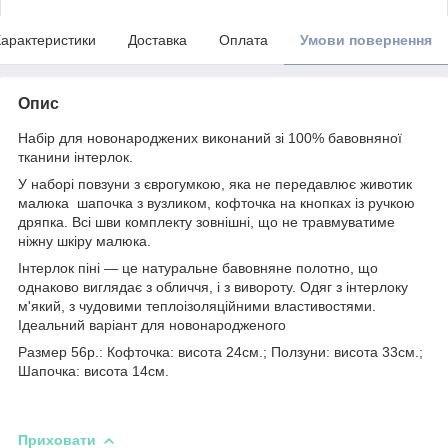
арактеристики
Доставка
Оплата
Умови повернення
Опис
Набір для новонароджених виконаний зі 100% бавовняної
тканини інтерлок.
У наборі повзуни з єврогумкою, яка не передавлює животик
малюка шапочка з вузликом, кофточка на кнопках із ручкою
дряпка. Всі шви комплекту зовнішні, що не травмуватиме
ніжну шкіру малюка.
Інтерлок піні — це натуральне бавовняне полотно, що
однаково виглядає з обличчя, і з вивороту. Одяг з інтерлоку
м'який, з чудовими теплоізоляційними властивостями.
Ідеальний варіант для новонародженого
Размер 56р.: Кофточка: висота 24см.; Ползуни: висота 33см.;
Шапочка: висота 14см.
Приховати