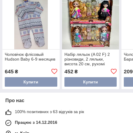
Чоловічок флісовый
Набір ляльок (A 02 F) 2
Чоло
Hudson Baby 6-9 месяцев
різновиди, 2 ляльки,
Бара
висота 20 см, рухомі
кінцівки та голова, знімний
645
452
209
₴
₴
одяг і взуття, щітка для
волосся,
Купити
Купити
Про нас
100% позитивних з 63 відгуків за рік
Працює з 14.12.2016
м. Київ