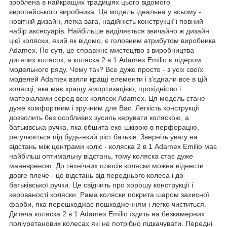
зроблена в найкращих традиціях цього відомого
європейського виробника. Ця модель ідеальна у всьому -
новітній дизайн, легка вага, надійність конструкції і повний
набір аксесуарів. Найбільше виділяється звичайно ж дизайн
цієї коляски, який як відомо, є головним атрибутом виробника
Adamex. По суті, це справжнє мистецтво з виробництва
дитячих колясок, а коляска 2 в 1 Adamex Emilio є лідером
модельного ряду. Чому так? Все дуже просто - з усіх своїх
моделей Adamex взяли кращі елементи і з'єднали все в цій
колясці, яка має кращу амортизацією, прохідністю і
матеріалами серед всіх колясок Adamex. Ця модель стане
дуже комфортним і зручним для Вас. Легкість конструкції
дозволить без особливих зусиль керувати коляскою, а
батьківська ручка, яка обшита еко-шкірою в перфорацію,
регулюється під будь-який ріст батьків. Зверніть увагу на
відстань між центрами коліс - коляска 2 в 1 Adamex Emilio має
найбільш оптимальну відстань, тому коляска стає дуже
маневреною. До технічних плюсів коляски можна віднести
довге плече - це відстань від переднього колеса і до
батьківської ручки. Це свідчить про хорошу конструкції і
керованості коляски. Рама коляски покрита шаром захисної
фарби, яка перешкоджає пошкодженням і легко чиститься.
Дитяча коляска 2 в 1 Adamex Emilio їздить на безкамерних
поліуретанових колесах які не потрібно підкачувати. Передні