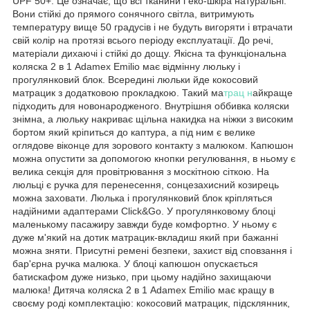
UPF 50+. Це означає, що всі тканини і еко-шкіра натуральні.
Вони стійкі до прямого сонячного світла, витримують
температуру вище 50 градусів і не будуть вигоряти і втрачати
свій колір на протязі всього періоду експлуатації. До речі,
матеріали дихаючі і стійкі до дощу. Якісна та функціональна
коляска 2 в 1 Adamex Emilio має відмінну люльку і
прогулянковий блок. Всередині люльки йде кокосовий
матрацик з додатковою прокладкою. Такий ма
трац н
айкраще
підходить для новонародженого. Внутрішня оббивка коляски
знімна, а люльку накриває щільна накидка на ніжки з високим
бортом який кріпиться до каптура, а під ним є велике
оглядове віконце для зорового контакту з малюком. Капюшон
можна опустити за допомогою кнопки регулювання, в ньому є
велика секція для провітрювання з москітною сіткою. На
люльці є ручка для перенесення, сонцезахисний козирець
можна заховати. Люлька і прогулянковий блок кріпляться
надійними адаптерами Click&Go. У прогулянковому блоці
маленькому пасажиру завжди буде комфортно. У ньому є
дуже м'який на дотик матрацик-вкладиш який при бажанні
можна зняти. Присутні ремені безпеки, захист від сповзання і
бар'єрна ручка малюка. У блоці капюшон опускається
батискафом дуже низько, при цьому надійно захищаючи
малюка! Дитяча коляска 2 в 1 Adamex Emilio має кращу в
своєму роді комплектацію: кокосовий матрацик, підсклянник,