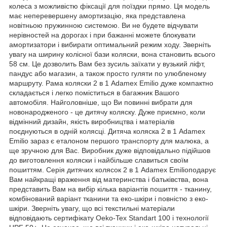
колеса з можливістю фіксації для поїздки прямо. Ця модель
має неперевершену амортизацію, яка представлена
новітньою пружинною системою. Ви не будете відчувати
нерівностей на дорогах і при бажанні можете блокувати
амортизатори і вибирати оптимальний режим ходу. Зверніть
увагу на ширину колісної бази коляски, вона становить всього
58 см. Це дозволить Вам без зусиль заїхати у вузький ліфт,
пандус або магазин, а також просто гуляти по улюбленому
маршруту. Рама коляски 2 в 1 Adamex Emilio дуже компактно
складається і легко поміститься в багажник Вашого
автомобіля. Найголовніше, що Ви повинні вибрати для
новонародженого - це дитячу коляску. Дуже приємно, коли
відмінний дизайн, якість виробництва і матеріалів
поєднуються в одній колясці. Дитяча коляска 2 в 1 Adamex
Emilio зараз є еталоном першого транспорту для малюка, а
ще зручною для Вас. Виробник дуже відповідально підійшов
до виготовлення коляски і найбільше славиться своїм
пошиттям. Серія дитячих колясок 2 в 1 Adamex Emilioподарує
Вам найкращі враження від материнства і батьківства, вона
представить Вам на вибір кілька варіантів пошиття - тканину,
комбінований варіант тканини та еко-шкіри і повністю з еко-
шкіри. Зверніть увагу, що всі текстильні матеріали
відповідають сертифікату Oeko-Tex Standart 100 і технології