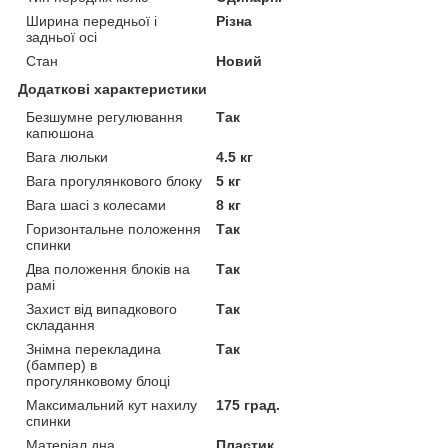
Ширина передньої і
Різна
задньої осі
Стан
Новий
Додаткові характеристики
Безшумне регулювання
Так
капюшона
Вага люльки
4.5 кг
Вага прогулянкового блоку
5 кг
Вага шасі з колесами
8 кг
Горизонтальне положення
Так
спинки
Два положення блоків на
Так
рамі
Захист від випадкового
Так
складання
Знімна перекладина
Так
(бампер) в
прогулянковому блоці
Максимальний кут нахилу
175 град.
спинки
Матеріал дна
Пластик