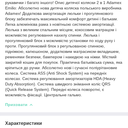
рукавички і багато іншого! Опис дитячої коляски 2 в 1 Adamex
Emilio: Абсолютно нова дитяча коляска польського виробника
Adamex! Додаткова амортизація люльки і прогулянкового
блоку забезпечать максимальний комфорт дитині і батькам.
Легка алюмінієва рама з новітньою системою амортизації.
Люлька з великим спальним місцем, кокосовим матрацом і
можливістю регулювання нахилу спинки. Люлька і
прогулянковий блок з можливістю установки по ходу руху і
проти. Прогулянковий блок з регульованою спинкою,
підніжкою, капюшоном, додатковим матрасиком-вкладишем,
ременями безпеки, бампером і накидкою на ніжки. Місткий
закритий кошик для покупок. Практична батьківська сумка, яка
кріпиться до ручки. Абсолютно нові і сучасні поліурітановие
колеса. Система ASS (Anti Shock System) на передніх
колесах. Система регулювання амортизаторів HDA (Heavy
Duty Absorption). Система швидкого знімання коліс QRS
(Quick Release System). Передні колеса поворотні, є
можливість фіксації. Центральне гальмо.
Приховати
Характеристики