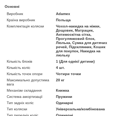
Основні
Виробник
Adamex
Країна виробник
Польща
Комплектація коляски
Чохол-накидка на ніжки,
Дощовик, Матрацик,
Антимоскітна сітка,
Прогулянковий блок,
Люлька, Сумка для дитячих
речей, Підсклянник, Кошик
для покупок, Накидка на
люльку
Кількість блоків
1 (Для однієї дитини)
Кількість коліс
4 шт.
Кількість точок опори
Чотири точки
Максимально допустима
20 кг
вага
Механізм складання
Книжка
Система амортизації
Пружини
Тип задніх коліс
Одинарні
Тип коляски
Універсальна/комбінована
Тип передніх коліс
Одинарні