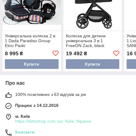
Універсальна коляска 2 в
Коляска для дитини
Унів
1 Dada Paradiso Group
універсальна 3 в 1
1 Li
Etno Paski
FreeON Zack, black
SAN
8 995
19 492
16 
₴
₴
Купити
Купити
Про нас
100% позитивних з 63 відгуків за рік
Працює з 14.12.2016
м. Київ
https://detoshop.com.ua/, Київ, Україна
Контакти