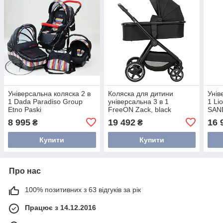
Універсальна коляска 2 в
Коляска для дитини
Унів
1 Dada Paradiso Group
універсальна 3 в 1
1 Li
Etno Paski
FreeON Zack, black
SAN
8 995
19 492
16 
₴
₴
Купити
Купити
Про нас
100% позитивних з 63 відгуків за рік
Працює з 14.12.2016