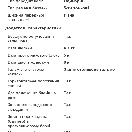
Тип передніх коліс
Одинарні
Тип ременів безпеки
5-ти точкові
Ширина передньої і
Різна
задньої осі
Додаткові характеристики
Безшумне регулювання
Так
капюшона
Вага люльки
4.7 кг
Вага прогулянкового блоку
5 кг
Вага шасі з колесами
8 кг
Гальмівна система
Заднє стоянкове гальмо
коляски
Горизонтальне положення
Так
спинки
Два положення блоків на
Так
рамі
Захист від випадкового
Так
складання
Знімна перекладина
Так
(бампер) в
прогулянковому блоці