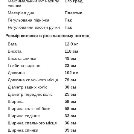
Максимальний кут нахилу
175 град.
спинки
Матеріал дна
Пластик
Регульована підніжка
Так
Регулювання висоти ручки
Так
Розмір коляски в розкладеному вигляді
Вага
12.9 кг
Висота
118 см
Висота спинки
49 см
Глибина сидіння
23 см
Довжина
102 см
Довжина спального місця
79 см
Діаметр задніх коліс
30 см
Діаметр передніх коліс
25 см
Ширина
58 см
Ширина колісної бази
58 см
Ширина сидіння
33 см
Ширина спального місця
36 см
Ширина спинки
35 см