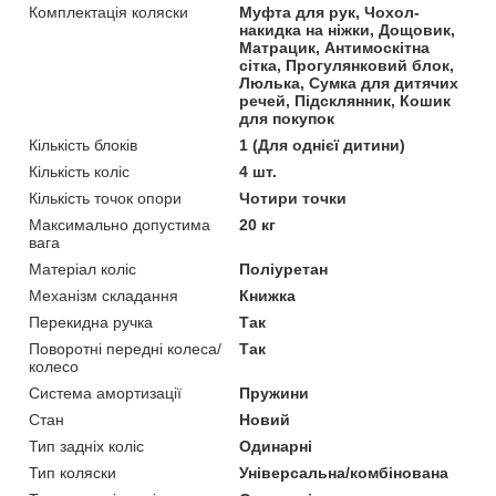
Комплектація коляски
Муфта для рук, Чохол-
накидка на ніжки, Дощовик,
Матрацик, Антимоскітна
сітка, Прогулянковий блок,
Люлька, Сумка для дитячих
речей, Підсклянник, Кошик
для покупок
Кількість блоків
1 (Для однієї дитини)
Кількість коліс
4 шт.
Кількість точок опори
Чотири точки
Максимально допустима
20 кг
вага
Матеріал коліс
Поліуретан
Механізм складання
Книжка
Перекидна ручка
Так
Поворотні передні колеса/
Так
колесо
Система амортизації
Пружини
Стан
Новий
Тип задніх коліс
Одинарні
Тип коляски
Універсальна/комбінована