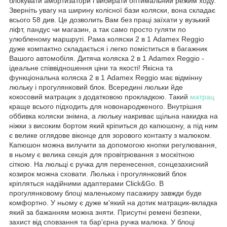
блокувати амортизатори і вибирати оптимальний режим ходу.
Зверніть увагу на ширину колісної бази коляски, вона складає
всього 58 див. Це дозволить Вам без праці заїхати у вузький
ліфт, пандус чи магазин, а так само просто гуляти по
улюбленому маршруті. Рама коляски 2 в 1 Adamex Reggio
дуже компактно складається і легко поміститься в багажник
Вашого автомобіля. Дитяча коляска 2 в 1 Adamex Reggio -
ідеальне співвідношення ціни та якості! Якісна та
функціональна коляска 2 в 1 Adamex Reggio має відмінну
люльку і прогулянковий блок. Всередині люльки йде
кокосовий матрацик з додатковою прокладкою. Такий
матрац
краще всього підходить для новонародженого. Внутрішня
оббивка коляски знімна, а люльку накриває щільна накидка на
ніжки з високим бортом який кріпиться до капюшону, а під ним
є велике оглядове віконце для зорового контакту з малюком.
Капюшон можна вилучити за допомогою кнопки регулювання,
в ньому є велика секція для провітрювання з москітною
сіткою. На люльці є ручка для перенесення, сонцезахисний
козирок можна сховати. Люлька і прогулянковий блок
кріпляться надійними адаптерами Click&Go. В
прогулянковому блоці маленькому пасажиру завжди буде
комфортно. У ньому є дуже м'який на дотик матрацик-вкладка
який за бажанням можна зняти. Присутні ремені безпеки,
захист від сповзання та бар'єрна ручка малюка. У блоці