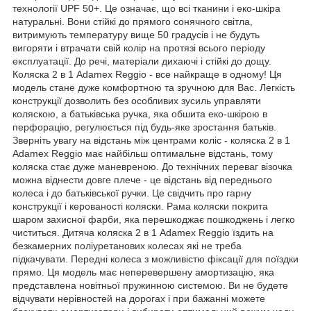
технології UPF 50+. Це означає, що всі тканини і еко-шкіра
натуральні. Вони стійкі до прямого сонячного світла,
витримують температуру вище 50 градусів і не будуть
вигоряти і втрачати свій колір на протязі всього періоду
експлуатації. До речі, матеріали дихаючі і стійкі до дощу.
Коляска 2 в 1 Adamex Reggio - все найкраще в одному! Ця
модель стане дуже комфортною та зручною для Вас. Легкість
конструкції дозволить без особливих зусиль управляти
коляскою, а батьківська ручка, яка обшита еко-шкірою в
перфорацію, регулюється під будь-яке зростання батьків.
Зверніть увагу на відстань між центрами коліс - коляска 2 в 1
Adamex Reggio має найбільш оптимальне відстань, тому
коляска стає дуже маневреною. До технічних переваг візочка
можна віднести довге плече - це відстань від переднього
колеса і до батьківської ручки. Це свідчить про гарну
конструкції і керованості коляски. Рама коляски покрита
шаром захисної фарби, яка перешкоджає пошкоджень і легко
чиститься. Дитяча коляска 2 в 1 Adamex Reggio їздить на
безкамерних поліуретанових колесах які не треба
підкачувати. Передні колеса з можливістю фіксації для поїздки
прямо. Ця модель має неперевершену амортизацію, яка
представлена новітньої пружинною системою. Ви не будете
відчувати нерівностей на дорогах і при бажанні можете