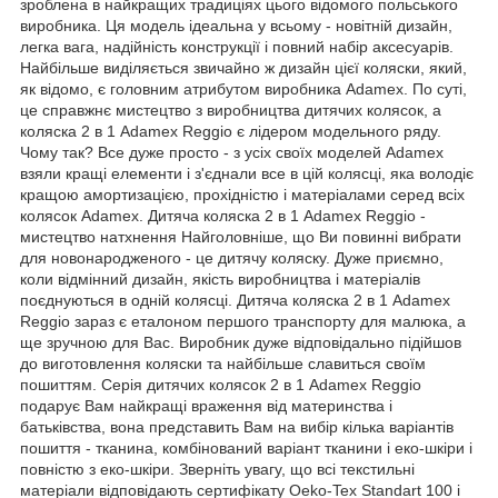
зроблена в найкращих традиціях цього відомого польського
виробника. Ця модель ідеальна у всьому - новітній дизайн,
легка вага, надійність конструкції і повний набір аксесуарів.
Найбільше виділяється звичайно ж дизайн цієї коляски, який,
як відомо, є головним атрибутом виробника Adamex. По суті,
це справжнє мистецтво з виробництва дитячих колясок, а
коляска 2 в 1 Adamex Reggio є лідером модельного ряду.
Чому так? Все дуже просто - з усіх своїх моделей Adamex
взяли кращі елементи і з'єднали все в цій колясці, яка володіє
кращою амортизацією, прохідністю і матеріалами серед всіх
колясок Adamex. Дитяча коляска 2 в 1 Adamex Reggio -
мистецтво натхнення Найголовніше, що Ви повинні вибрати
для новонародженого - це дитячу коляску. Дуже приємно,
коли відмінний дизайн, якість виробництва і матеріалів
поєднуються в одній колясці. Дитяча коляска 2 в 1 Adamex
Reggio зараз є еталоном першого транспорту для малюка, а
ще зручною для Вас. Виробник дуже відповідально підійшов
до виготовлення коляски та найбільше славиться своїм
пошиттям. Серія дитячих колясок 2 в 1 Adamex Reggio
подарує Вам найкращі враження від материнства і
батьківства, вона представить Вам на вибір кілька варіантів
пошиття - тканина, комбінований варіант тканини і еко-шкіри і
повністю з еко-шкіри. Зверніть увагу, що всі текстильні
матеріали відповідають сертифікату Oeko-Tex Standart 100 і