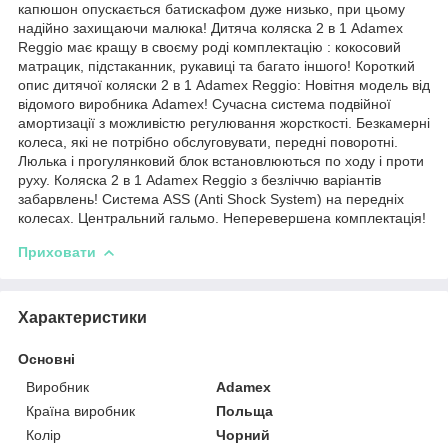
капюшон опускається батискафом дуже низько, при цьому
надійно захищаючи малюка! Дитяча коляска 2 в 1 Adamex
Reggio має кращу в своєму роді комплектацію : кокосовий
матрацик, підстаканник, рукавиці та багато іншого! Короткий
опис дитячої коляски 2 в 1 Adamex Reggio: Новітня модель від
відомого виробника Adamex! Сучасна система подвійної
амортизації з можливістю регулювання жорсткості. Безкамерні
колеса, які не потрібно обслуговувати, передні поворотні.
Люлька і прогулянковий блок встановлюються по ходу і проти
руху. Коляска 2 в 1 Adamex Reggio з безліччю варіантів
забарвлень! Система ASS (Anti Shock System) на передніх
колесах. Центральний гальмо. Неперевершена комплектація!
Приховати
Характеристики
Основні
Виробник
Adamex
Країна виробник
Польща
Колір
Чорний