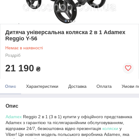
Дитяча універсальна коляска 2 в 1 Adamex
Reggio Y-56
Немає в наявності
Роздріб
21 190
₴
Опис
Характеристики
Доставка
Оплата
Умови п
Опис
Adamex
Reggio 2 в 1 (3 в 1) купити у офіційного представника
Adamex з гарантією та післягаранійним обслуговуванням,
відправки 24/7, безкоштовна відео презентація
коляски
у
Viber! Це новітня модель польського виробника Adamex, яка