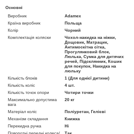
Основні
Виробник
Adamex
Країна виробник
Польща
Колір
Чорний
Комплектація коляски
Чохол-накидка на ніжки,
Дощовик, Матрацик,
Антимоскітна сітка,
Прогулянковий блок,
Люлька, Сумка для дитячих
речей, Підсклянник, Кошик
для покупок, Накидка на
люльку
Кількість блоків
1 (Для однієї дитини)
Кількість коліс
4 шт.
Кількість точок опори
Чотири точки
Максимально допустима
20 кг
вага
Матеріал коліс
Поліуретан, Гелієві
Механізм складання
Книжка
Перекидна ручка
Ні
Поворотні передні колеса/
Так