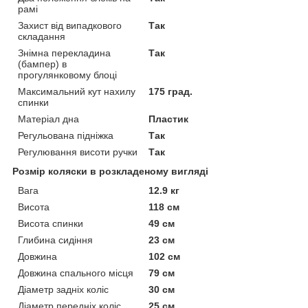
рамі
Захист від випадкового
Так
складання
Знімна перекладина
Так
(бампер) в
прогулянковому блоці
Максимальний кут нахилу
175 град.
спинки
Матеріал дна
Пластик
Регульована підніжка
Так
Регулювання висоти ручки
Так
Розмір коляски в розкладеному вигляді
Вага
12.9 кг
Висота
118 см
Висота спинки
49 см
Глибина сидіння
23 см
Довжина
102 см
Довжина спального місця
79 см
Діаметр задніх коліс
30 см
Діаметр передніх коліс
25 см