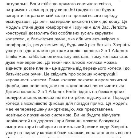
натуральні. Вони стійкі до прямого сонячного світла,
витримують температуру вище 50 градусів і не будуть
вигоряти і втрачати свій колір на протязі всього періоду
експлуатації. До речі, матеріали дихаючі і стійкі до дощу. Ця
модель стане дуже комфортним і зручним для Вас. Легкість
конструкції дозволить без особливих зусиль керувати
коляскою, а батьківська ручка, яка обшита еко-шкірою в
перфорацію, регулюється під будь-який ріст батьків. Зверніть
увагу на відстань між центрами коліс - коляска 2 в 1 Adamex
Emilio має найбільш оптимальну відстань, тому коляска стає
дуже маневреною. До технічних плюсів коляски можна
віднести довге плече - це відстань від переднього колеса і до
батьківської ручки. Це свідчить про хорошу конструкції і
керованості коляски. Рама коляски покрита шаром захисної
фарби, яка перешкоджає пошкодженням і легко чиститься.
Дитяча коляска 2 в 1 Adamex Emilio їздить на безкамерних
поліуретанових колесах які не потрібно підкачувати. Передні
колеса з можливістю фіксації для поїздки прямо. Ця модель
має неперевершену амортизацію, яка представлена
новітньою пружинною системою. Ви не будете відчувати
нерівностей на дорогах і при бажанні можете блокувати
амортизатори і вибирати оптимальний режим ходу. Зверніть
увагу на ширину колісної бази коляски, вона становить всього