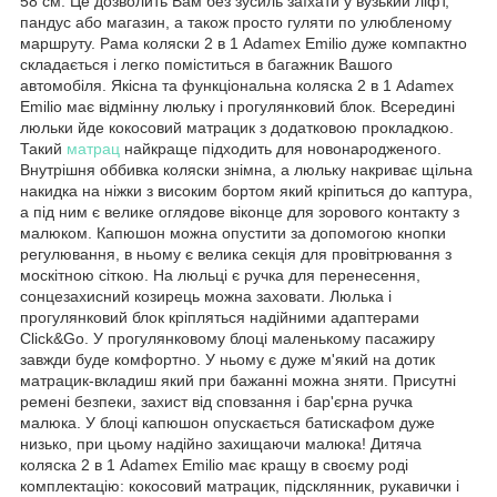
58 см. Це дозволить Вам без зусиль заїхати у вузький ліфт,
пандус або магазин, а також просто гуляти по улюбленому
маршруту. Рама коляски 2 в 1 Adamex Emilio дуже компактно
складається і легко поміститься в багажник Вашого
автомобіля. Якісна та функціональна коляска 2 в 1 Adamex
Emilio має відмінну люльку і прогулянковий блок. Всередині
люльки йде кокосовий матрацик з додатковою прокладкою.
Такий
матрац
найкраще підходить для новонародженого.
Внутрішня оббивка коляски знімна, а люльку накриває щільна
накидка на ніжки з високим бортом який кріпиться до каптура,
а під ним є велике оглядове віконце для зорового контакту з
малюком. Капюшон можна опустити за допомогою кнопки
регулювання, в ньому є велика секція для провітрювання з
москітною сіткою. На люльці є ручка для перенесення,
сонцезахисний козирець можна заховати. Люлька і
прогулянковий блок кріпляться надійними адаптерами
Click&Go. У прогулянковому блоці маленькому пасажиру
завжди буде комфортно. У ньому є дуже м'який на дотик
матрацик-вкладиш який при бажанні можна зняти. Присутні
ремені безпеки, захист від сповзання і бар'єрна ручка
малюка. У блоці капюшон опускається батискафом дуже
низько, при цьому надійно захищаючи малюка! Дитяча
коляска 2 в 1 Adamex Emilio має кращу в своєму роді
комплектацію: кокосовий матрацик, підсклянник, рукавички і