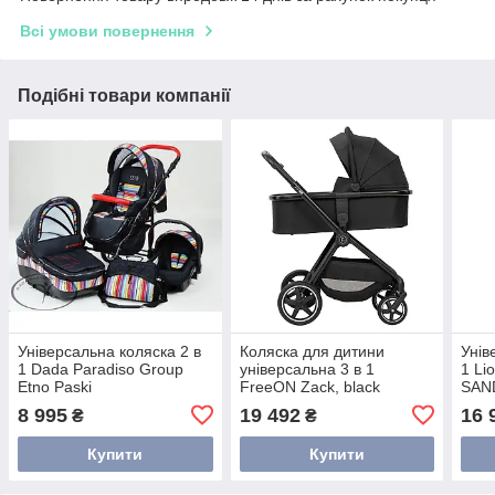
Всі умови повернення
Подібні товари компанії
Універсальна коляска 2 в
Коляска для дитини
Унів
1 Dada Paradiso Group
універсальна 3 в 1
1 Li
Etno Paski
FreeON Zack, black
SAN
8 995
19 492
16 
₴
₴
Купити
Купити