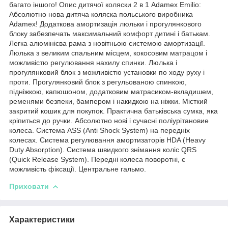
багато іншого! Опис дитячої коляски 2 в 1 Adamex Emilio:
Абсолютно нова дитяча коляска польського виробника
Adamex! Додаткова амортизація люльки і прогулянкового
блоку забезпечать максимальний комфорт дитині і батькам.
Легка алюмінієва рама з новітньою системою амортизації.
Люлька з великим спальним місцем, кокосовим матрацом і
можливістю регулювання нахилу спинки. Люлька і
прогулянковий блок з можливістю установки по ходу руху і
проти. Прогулянковий блок з регульованою спинкою,
підніжкою, капюшоном, додатковим матрасиком-вкладишем,
ременями безпеки, бампером і накидкою на ніжки. Місткий
закритий кошик для покупок. Практична батьківська сумка, яка
кріпиться до ручки. Абсолютно нові і сучасні поліурітановие
колеса. Система ASS (Anti Shock System) на передніх
колесах. Система регулювання амортизаторів HDA (Heavy
Duty Absorption). Система швидкого знімання коліс QRS
(Quick Release System). Передні колеса поворотні, є
можливість фіксації. Центральне гальмо.
Приховати
Характеристики