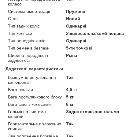
колесо
Система амортизації
Пружини
Стан
Новий
Тип задніх коліс
Одинарні
Тип коляски
Універсальна/комбінована
Тип передніх коліс
Одинарні
Тип ременів безпеки
5-ти точкові
Ширина передньої і
Різна
задньої осі
Додаткові характеристики
Безшумне регулювання
Так
капюшона
Вага люльки
4.5 кг
Вага прогулянкового блоку
5 кг
Вага шасі з колесами
8 кг
Гальмівна система
Заднє стоянкове гальмо
коляски
Горизонтальне положення
Так
спинки
Два положення блоків на
Так