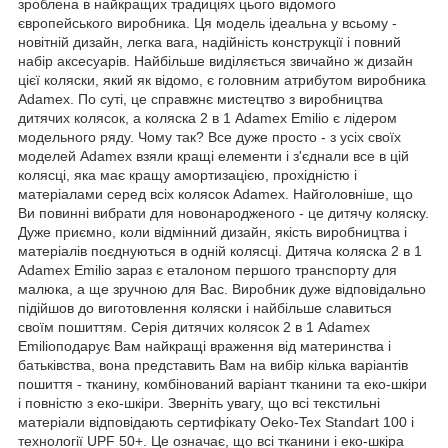
зроблена в найкращих традиціях цього відомого
європейського виробника. Ця модель ідеальна у всьому -
новітній дизайн, легка вага, надійність конструкції і повний
набір аксесуарів. Найбільше виділяється звичайно ж дизайн
цієї коляски, який як відомо, є головним атрибутом виробника
Adamex. По суті, це справжнє мистецтво з виробництва
дитячих колясок, а коляска 2 в 1 Adamex Emilio є лідером
модельного ряду. Чому так? Все дуже просто - з усіх своїх
моделей Adamex взяли кращі елементи і з'єднали все в цій
колясці, яка має кращу амортизацією, прохідністю і
матеріалами серед всіх колясок Adamex. Найголовніше, що
Ви повинні вибрати для новонародженого - це дитячу коляску.
Дуже приємно, коли відмінний дизайн, якість виробництва і
матеріалів поєднуються в одній колясці. Дитяча коляска 2 в 1
Adamex Emilio зараз є еталоном першого транспорту для
малюка, а ще зручною для Вас. Виробник дуже відповідально
підійшов до виготовлення коляски і найбільше славиться
своїм пошиттям. Серія дитячих колясок 2 в 1 Adamex
Emilioподарує Вам найкращі враження від материнства і
батьківства, вона представить Вам на вибір кілька варіантів
пошиття - тканину, комбінований варіант тканини та еко-шкіри
і повністю з еко-шкіри. Зверніть увагу, що всі текстильні
матеріали відповідають сертифікату Oeko-Tex Standart 100 і
технології UPF 50+. Це означає, що всі тканини і еко-шкіра