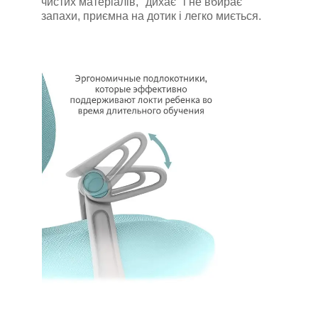
чистих матеріалів, "дихає" і не вбирає
запахи, приємна на дотик і легко миється.