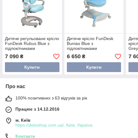
Дитяче регульоване крісло
Дитяче крісло FunDesk
Дитя
FunDesk Rubus Blue з
Bunias Blue з
кріс
підлокітниками
підлокітниками
Grey
7 090
6 650
7 6
₴
₴
Купити
Купити
Про нас
100% позитивних з 63 відгуків за рік
Працює з 14.12.2016
м. Київ
https://detoshop.com.ua/, Київ, Україна
Контакти