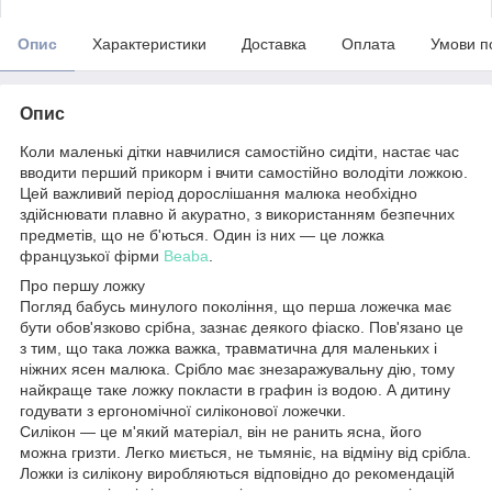
Опис
Характеристики
Доставка
Оплата
Умови п
Опис
Коли маленькі дітки навчилися самостійно сидіти, настає час
вводити перший прикорм і вчити самостійно володіти ложкою.
Цей важливий період дорослішання малюка необхідно
здійснювати плавно й акуратно, з використанням безпечних
предметів, що не б'ються. Один із них — це ложка
французької фірми
Beaba
.
Про першу ложку
Погляд бабусь минулого покоління, що перша ложечка має
бути обов'язково срібна, зазнає деякого фіаско. Пов'язано це
з тим, що така ложка важка, травматична для маленьких і
ніжних ясен малюка. Срібло має знезаражувальну дію, тому
найкраще таке ложку покласти в графин із водою. А дитину
годувати з ергономічної силіконової ложечки.
Силікон — це м'який матеріал, він не ранить ясна, його
можна гризти. Легко миється, не тьмяніє, на відміну від срібла.
Ложки із силікону виробляються відповідно до рекомендацій