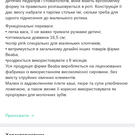
дитячих педіатрів і стоматологів, вони мають ергономічну
форму та правильно розташовуються в роті. Конструкція її
дає змогу набрати з тарілки стільки їжі, скільки треба для
одного піднесення до маленького ротика.
Функціональні переваги:
• легка вага, її не важко тримати ручками дитині;
•оптимальна довжина 16,5 см;
•колір pink спеціально для маленьких хлопчиків;
• витримується в загальному дизайні інших товарів фірми
Beaba;
•роздіюється використовувати з 8 місяців.
Уся продукція фірми Beaba виробляється на ліцензованих
фабриках із використанням високоякісної сировини, без
вмісту отруйних хімічних елементів.
Малюк із задоволенням плете каші, пюре та супи улюбленою
ложечкою, а також зможе її корисно використовувати як
прорізувач для молочних зубів.
Приховати