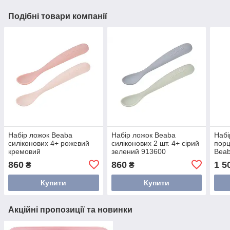
Подібні товари компанії
Набір ложок Beaba
Набір ложок Beaba
Набі
силіконових 4+ рожевий
силіконових 2 шт. 4+ сірий
порц
кремовий
зелений 913600
Beab
860
860
1 5
₴
₴
Купити
Купити
Акційні пропозиції та новинки