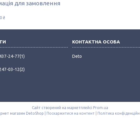
ація для замовлення
0 ₴
 437-24-77
1
Deto
 247-03-12
2
Сайт створений на маркетплейсі
Prom.ua
Інтернет магазин DetoShop |
Поскаржитися на контент
|
Політика конфіденційн