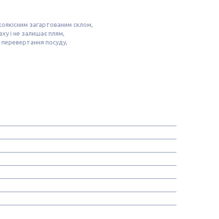
оякісним загартованим склом,
аху і не залишає плям,
и перевертання посуду,