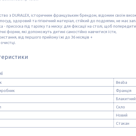
ство з DURALEX, історичним французьким брендом, відомим своїм висок
 посуд, здоровий та гігієнічний матеріал, стійкий до подряпин, не має зап
ка - присоска під тарілку та миску: для фіксації на столі, щоб попередит
ічні форми, які допоможуть дитині самостійно навчитися їсти,
ористання, від першого прийому їжі до 36 місяців +
 очистці.
теристики
ні
к
Beaba
виробник
Франція
Блакитний
л
Скло
Новий
Стакан