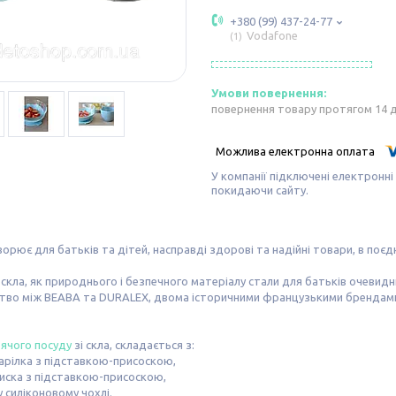
+380 (99) 437-24-77
Vodafone
1
повернення товару протягом 14 
У компанії підключені електронні
покидаючи сайту.
ворює для батьків та дітей, насправді здорові та надійні товари, в поє
 скла, як природнього і безпечного матеріалу стали для батьків очев
тво між BEABA та DURALEX, двома історичними французькими брендами,
ячого посуду
зі скла, складається з:
арілка з підставкою-присоскою,
иска з підставкою-присоскою,
у силіконовому чохлі.