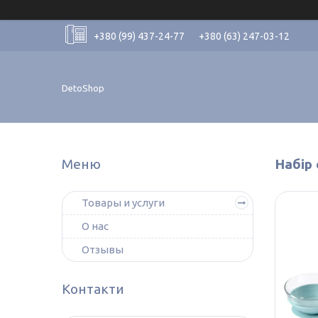
+380 (99) 437-24-77
+380 (63) 247-03-12
DetoShop
Набір
Товары и услуги
О нас
Отзывы
Контакти