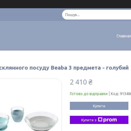
Главна
 склянного посуду Beaba 3 предмета - голубий
2 410 ₴
Готово до відправки
Код:
91348
Купити
Купити з