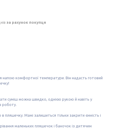
днів
за рахунок покупця
ня напою комфортної температури. Він надасть готовий
шечку!
ати суміш можна швидко, однією рукою й навіть у
в роботу.
но в пляшечку. Мамі залишиться тільки закрити ємність і
грівання маленьких пляшечок і баночок із дитячим