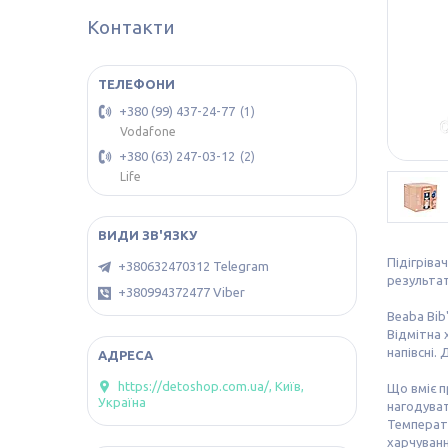
Контакти
+380 (99) 437-24-77
1
Vodafone
+380 (63) 247-03-12
2
Life
Підігріва
+380632470312 Telegram
результат 
+380994372477 Viber
Beaba Bib
Відмітна 
напівсні.
https://detoshop.com.ua/, Київ,
Що вміє п
Україна
нагодуват
Температу
харчуванн