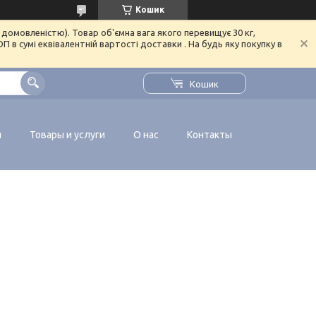
Кошик
домовленістю). Товар об'ємна вага якого перевищує 30 кг,
в сумі еквівалентній вартості доставки . На будь яку покупку в
Кошик
я
Товары и услуги
О нас
Контакты