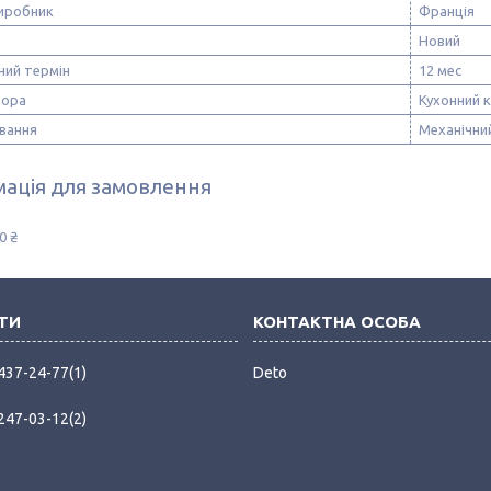
виробник
Франція
Новий
ний термін
12 мес
бора
Кухонний 
ування
Механічни
ація для замовлення
0 ₴
 437-24-77
1
Deto
 247-03-12
2