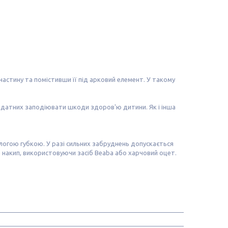
астину та помістивши її під арковий елемент. У такому
 здатних заподіювати шкоди здоров'ю дитини. Як і інша
огою губкою. У разі сильних забруднень допускається
 накип, використовуючи засіб Beaba або харчовий оцет.