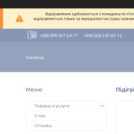
Відправлення здійснюються з понеділка по п'ят
відправляється тільки за передоплатою (сума залежит
+380 (99) 437-24-77
+380 (63) 247-03-12
DetoShop
Підігр
Товары и услуги
О нас
Отзывы