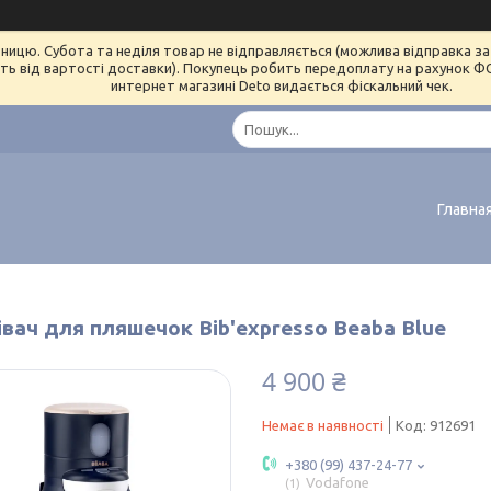
ницю. Субота та неділя товар не відправляється (можлива відправка за 
ь від вартості доставки). Покупець робить передоплату на рахунок ФОП 
интернет магазині Deto видається фіскальний чек.
Главна
івач для пляшечок Bib'expresso Beaba Blue
4 900 ₴
Немає в наявності
Код:
912691
+380 (99) 437-24-77
Vodafone
1