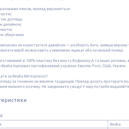
рахованих плюсів, прилад вирізняється:
тністю;
тою догляду;
им дизайном;
чністю;
тю зберігання.
имчасово не користуєтеся девайсом — розберіть його, знявши верхню ч
берігати виріб можна навіть у невеликих ящиках або на низькій полиці.
готовлений зі 100% пластику без вмісту бісфенолу А та інших речовин,
 Beaba підігрівач сертифікований у країнах Європи, Росії, США, Україні.
ати за Beaba Bib'expresso?
гляду за технікою не викличе труднощів. Прилад досить протирати вол
ння мильного розчину. Не занурювати у воду! У міру потреби видаляйте
теристики
ні
к
Beaba