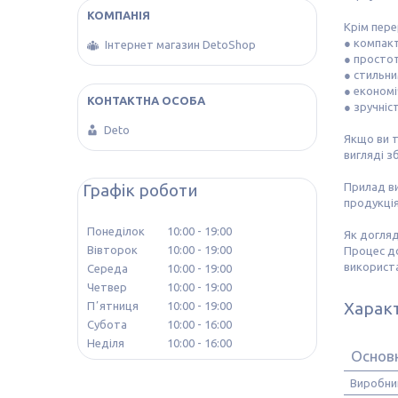
Крім пере
● компак
Інтернет магазин DetoShop
● просто
● стильн
● економі
● зручніс
Deto
Якщо ви т
вигляді з
Графік роботи
Прилад ви
продукція
Понеділок
10:00
19:00
Як догляд
Вівторок
10:00
19:00
Процес до
використа
Середа
10:00
19:00
Четвер
10:00
19:00
Харак
Пʼятниця
10:00
19:00
Субота
10:00
16:00
Неділя
10:00
16:00
Основ
Виробни