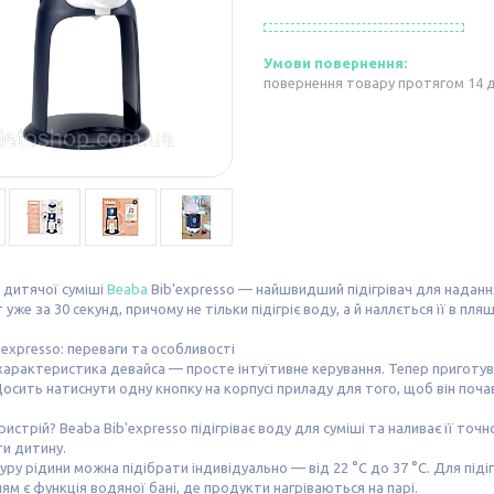
повернення товару протягом 14 
ч дитячої суміші
Beaba
Bib'expresso — найшвидший підігрівач для надан
уже за 30 секунд, причому не тільки підігріє воду, а й наллється її в пля
'expresso: переваги та особливості
характеристика девайса — просте інтуїтивне керування. Тепер приготув
 Досить натиснути одну кнопку на корпусі приладу для того, щоб він поча
ристрій? Beaba Bib'expresso підігріває воду для суміші та наливає її точ
и дитину.
ру рідини можна підібрати індивідуально — від 22 °C до 37 °C. Для піді
ям є функція водяної бані, де продукти нагріваються на парі.