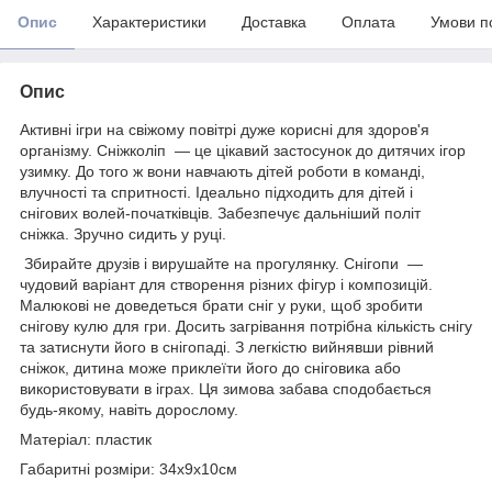
Опис
Характеристики
Доставка
Оплата
Умови п
Опис
Активні ігри на свіжому повітрі дуже корисні для здоров'я
організму. Сніжколіп — це цікавий застосунок до дитячих ігор
узимку. До того ж вони навчають дітей роботи в команді,
влучності та спритності. Ідеально підходить для дітей і
снігових волей-початківців. Забезпечує дальніший політ
сніжка. Зручно сидить у руці.
Збирайте друзів і вирушайте на прогулянку. Снігопи —
чудовий варіант для створення різних фігур і композицій.
Малюкові не доведеться брати сніг у руки, щоб зробити
снігову кулю для гри. Досить загрівання потрібна кількість снігу
та затиснути його в снігопаді. З легкістю вийнявши рівний
сніжок, дитина може приклеїти його до сніговика або
використовувати в іграх. Ця зимова забава сподобається
будь-якому, навіть дорослому.
Матеріал: пластик
Габаритні розміри: 34х9х10см