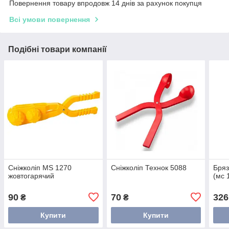
Повернення товару впродовж 14 днів за рахунок покупця
Всі умови повернення
Подібні товари компанії
Сніжколіп MS 1270
Сніжколіп Технок 5088
Бряз
жовтогарячий
(мс 
90
70
326
₴
₴
Купити
Купити