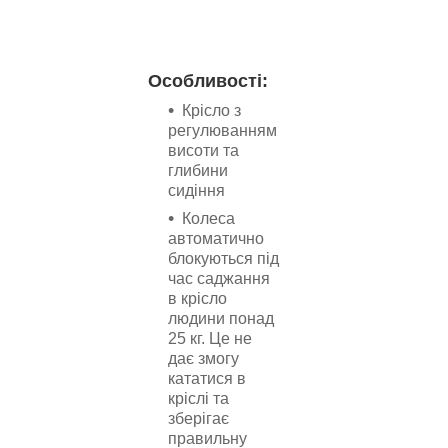
Особливості:
Крісло з
регулюванням
висоти та
глибини
сидіння
Колеса
автоматично
блокуються під
час саджання
в крісло
людини понад
25 кг. Це не
дає змогу
кататися в
кріслі та
зберігає
правильну