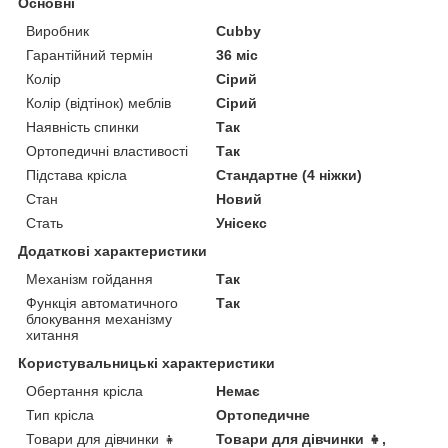
Основні
Виробник
Cubby
Гарантійний термін
36 міс
Колір
Сірий
Колір (відтінок) меблів
Сірий
Наявність спинки
Так
Ортопедичні властивості
Так
Підстава крісла
Стандартне (4 ніжки)
Стан
Новий
Стать
Унісекс
Додаткові характеристики
Механізм гойдання
Так
Функція автоматичного
Так
блокування механізму
хитання
Користувальницькі характеристики
Обертання крісла
Немає
Тип крісла
Ортопедичне
Товари для дівчинки 👧
Товари для дівчинки 👧,