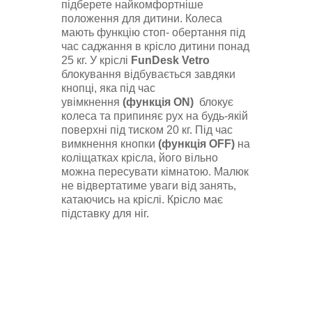
підберете найкомфортніше
положення для дитини. Колеса
мають функцію стоп- обертання під
час саджання в крісло дитини понад
25 кг. У кріслі
FunDesk Vetro
блокування відбувається завдяки
кнопці, яка під час
увімкнення
(функція ON)
блокує
колеса та припиняє рух на будь-якій
поверхні під тиском 20 кг. Під час
вимкнення кнопки
(функція OFF)
на
коліщатках крісла, його вільно
можна пересувати кімнатою. Малюк
не відвертатиме уваги від занять,
катаючись на кріслі. Крісло має
підставку для ніг.