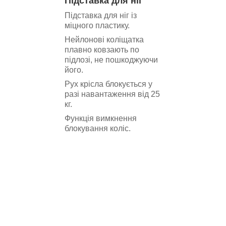
Підставка для ніг
Підставка для ніг із
міцного пластику.
Нейлонові коліщатка
плавно ковзають по
підлозі, не пошкоджуючи
його.
Рух крісла блокується у
разі навантаження від 25
кг.
Функція вимкнення
блокування коліс.