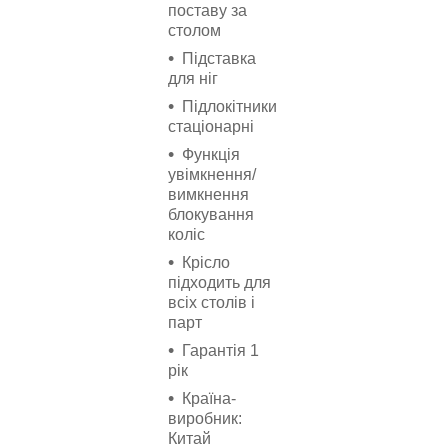
поставу за
столом
Підставка
для ніг
Підлокітники
стаціонарні
Функція
увімкнення/
вимкнення
блокування
коліс
Крісло
підходить для
всіх столів і
парт
Гарантія 1
рік
Країна-
виробник:
Китай