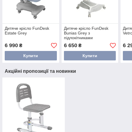
Дитяче крісло FunDesk
Дитяче крісло FunDesk
Дитя
Estate Grey
Bunias Grey з
Vetr
підлокітниками
6 990
6 650
6 2
₴
₴
Купити
Купити
Акційні пропозиції та новинки