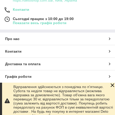
https://detoshop.com.ua/, Київ, Україна
Контакти
Сьогодні працює з 10:00 до 19:00
Показати весь графік роботи
Про нас
Контакти
Доставка та оплата
Графік роботи
Відправлення здійснюються з понеділка по п'ятницю.
Повна версія сайту
Субота та неділя товар не відправляється (можлива
відправка за домовленістю). Товар об'ємна вага якого
перевищує 30 кг, відправляється тільки за передоплатою
Сайт створено на маркетплейсі
Prom.ua
(сума залежить від вартості доставки). Покупець робить
передоплату на рахунок ФОП в сумі еквівалентній вартості
доставки . На будь яку покупку в интернет магазині Deto
Політика конфіденційності