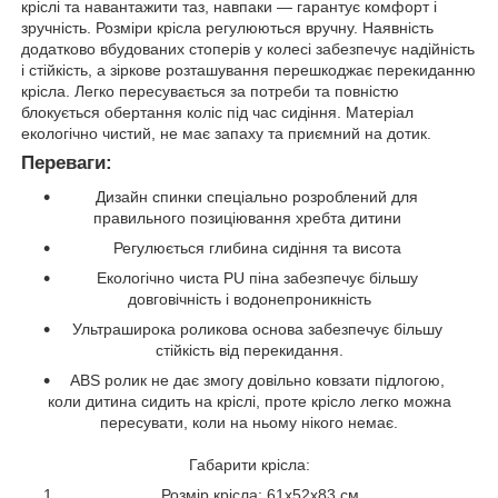
кріслі та навантажити таз, навпаки — гарантує комфорт і
зручність. Розміри крісла регулюються вручну. Наявність
додатково вбудованих стоперів у колесі забезпечує надійність
і стійкість, а зіркове розташування перешкоджає перекиданню
крісла. Легко пересувається за потреби та повністю
блокується обертання коліс під час сидіння. Матеріал
екологічно чистий, не має запаху та приємний на дотик.
Переваги:
Дизайн спинки спеціально розроблений для
правильного позиціювання хребта дитини
Регулюється глибина сидіння та висота
Екологічно чиста PU піна забезпечує більшу
довговічність і водонепроникність
Ультраширока роликова основа забезпечує більшу
стійкість від перекидання.
ABS ролик не дає змогу довільно ковзати підлогою,
коли дитина сидить на кріслі, проте крісло легко можна
пересувати, коли на ньому нікого немає.
Габарити крісла:
Розмір крісла: 61x52x83 см