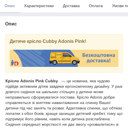
Опис
Характеристики
Доставка
Оплата
Умови п
Опис
Дитяче крісло Cubby Adonis Pink!
Крісло Adonis Pink Cubby
— це новинка, яка чудово
підійде активним дітям завдяки ергономічному дизайну. У разі
довгого сидіння на шкільних стільцях у дитини може
неправильно сформуватися постава. Крісло Adonis добре
справляється зі зняттям навантаження на спинку Вашої
дитини під час занять та розваг. Адаптивна спинка, що обтікає
лопатки з обох боків, краще захищає дитячий хребет, тому що
підтримує його рівним, навіть коли дитина розслаблена.
Сидіння середньої жорсткості не дає змогу «розвалитися» в