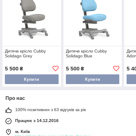
Дитяче крісло Cubby
Дитяче крісло Cubby
Дитя
Solidago Grey
Solidago Blue
Adon
5 500
5 500
5 4
₴
₴
Купити
Купити
Про нас
100% позитивних з 63 відгуків за рік
Працює з 14.12.2016
м. Київ