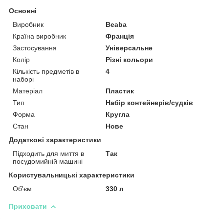
Основні
Виробник
Beaba
Країна виробник
Франція
Застосування
Універсальне
Колір
Різні кольори
Кількість предметів в
4
наборі
Матеріал
Пластик
Тип
Набір контейнерів/судків
Форма
Кругла
Стан
Нове
Додаткові характеристики
Підходить для миття в
Так
посудомийній машині
Користувальницькі характеристики
Об'єм
330 л
Приховати