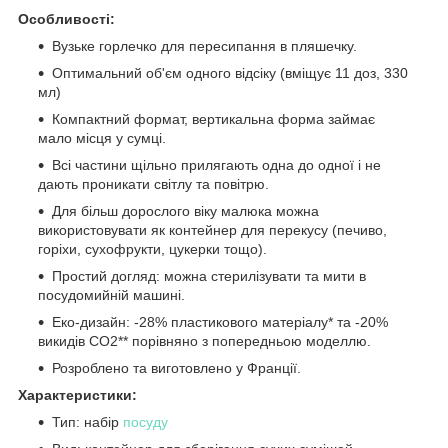
Особливості:
Вузьке горлечко для пересипання в пляшечку.
Оптимальний об'єм одного відсіку (вміщує 11 доз, 330
мл)
Компактний формат, вертикальна форма займає
мало місця у сумці.
Всі частини щільно прилягають одна до одної і не
дають проникати світлу та повітрю.
Для більш дорослого віку малюка можна
використовувати як контейнер для перекусу (печиво,
горіхи, сухофрукти, цукерки тощо).
Простий догляд: можна стерилізувати та мити в
посудомийній машині.
Еко-дизайн: -28% пластикового матеріалу* та -20%
викидів CO2** порівняно з попередньою моделлю.
Розроблено та виготовлено у Франції.
Характеристики:
Тип: набір
посуду