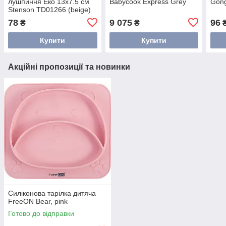
лушпиння Еко 13x7.5 см
Babycook Express Grey
Gong
Stenson TD01266 (beige)
Бежевий
78
9 075
96
₴
₴
Купити
Купити
Акційні пропозиції та новинки
Силіконова тарілка дитяча
FreeON Bear, pink
Готово до відправки