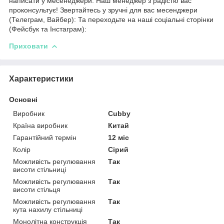
написати у месенеджери. Наш менеджер з радістю вас
проконсультує! Звертайтесь у зручні для вас месенджери
(Телеграм, Вайбер): Та переходьте на наші соціальні сторінки
(Фейсбук та Інстаграм):
Приховати
Характеристики
Основні
Виробник
Cubby
Країна виробник
Китай
Гарантійний термін
12 міс
Колір
Сірий
Можливість регулювання
Так
висоти стільниці
Можливість регулювання
Так
висоти стільця
Можливість регулювання
Так
кута нахилу стільниці
Монолітна конструкція
Так