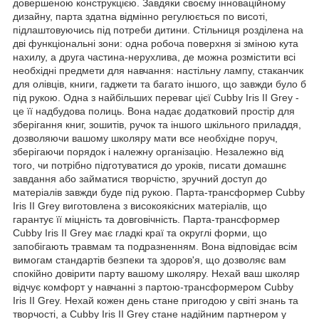
довершеною конструкцією. Завдяки своєму інноваційному
дизайну, парта здатна відмінно регулюється по висоті,
підлаштовуючись під потреби дитини. Стільниця розділена на
дві функціональні зони: одна робоча поверхня зі зміною кута
нахилу, а друга частина-нерухлива, де можна розмістити всі
необхідні предмети для навчання: настільну лампу, стаканчик
для олівців, книги, гаджети та багато іншого, що завжди було б
під рукою. Одна з найбільших переваг цієї Cubby Iris II Grey -
це її надбудова полиць. Вона надає додатковий простір для
зберігання книг, зошитів, ручок та іншого шкільного приладдя,
дозволяючи вашому школяру мати все необхідне поруч,
зберігаючи порядок і належну організацію. Незалежно від
того, чи потрібно підготуватися до уроків, писати домашнє
завдання або займатися творчістю, зручний доступ до
матеріалів завжди буде під рукою. Парта-трансформер Cubby
Iris II Grey виготовлена з високоякісних матеріалів, що
гарантує її міцність та довговічність. Парта-трансформер
Cubby Iris II Grey має гладкі краї та округлі форми, що
запобігають травмам та подразненням. Вона відповідає всім
вимогам стандартів безпеки та здоров'я, що дозволяє вам
спокійно довірити парту вашому школяру. Нехай ваш школяр
відчує комфорт у навчанні з партою-трансформером Cubby
Iris II Grey. Нехай кожен день стане пригодою у світі знань та
творчості, а Cubby Iris II Grey стане надійним партнером у