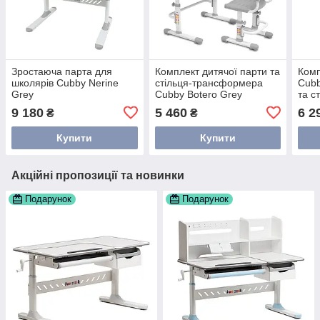
Зростаюча парта для
Комплект дитячої парти та
Комп
школярів Cubby Nerine
стільця-трансформера
Cubb
Grey
Cubby Botero Grey
та с
9 180
5 460
6 2
₴
₴
Купити
Купити
Акційні пропозиції та новинки
Подарунок
Подарунок