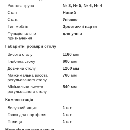
Ростова група
№ 3, № 5, № 6, № 4
Стан
Новий
Стать
Унісекс
Тип меблів
Зростаючі парти
Функціональне
для учнів
призначення
Габаритні розміри столу
Висота столу
1160 мм
Глибина столу
600 мм
Довжина столу
1200 мм
Максимальна висота
760 мм
регульованого столу
Мінімальна висота
540 мм
регульованого столу
Комплектація
Висувний ящик
1 шт.
Гачок для портфеля
1 шт.
Полиця
1 шт.
Матеріал виготовлення