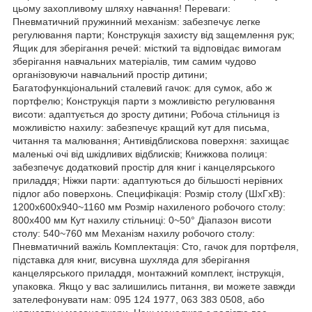
цьому захопливому шляху навчання! Переваги:
Пневматичний пружинний механізм: забезпечує легке
регулювання парти; Конструкція захисту від защемлення рук;
Ящик для зберігання речей: місткий та відповідає вимогам
зберігання навчальних матеріалів, тим самим чудово
організовуючи навчальний простір дитини;
Багатофункціональний сталевий гачок: для сумок, або ж
портфелю; Конструкція парти з можливістю регулювання
висоти: адаптується до зросту дитини; Робоча стільниця із
можливістю нахилу: забезпечує кращий кут для письма,
читання та малювання; Антивідблискова поверхня: захищає
маленькі очі від шкідливих відблисків; Книжкова полиця:
забезпечує додатковий простір для книг і канцелярського
приладдя; Ніжки парти: адаптуються до більшості нерівних
підлог або поверхонь. Специфікація: Розмір столу (ШхГхВ):
1200x600x940~1160 мм Розмір нахиленого робочого столу:
800x400 мм Кут нахилу стільниці: 0~50° Діапазон висоти
столу: 540~760 мм Механізм нахилу робочого столу:
Пневматичний важіль Комплектація: Сто, гачок для портфеля,
підставка для книг, висувна шухляда для зберігання
канцелярського приладдя, монтажний комплект, інструкція,
упаковка. Якщо у вас залишились питання, ви можете завжди
зателефонувати нам: 095 124 1977, 063 383 0508, або