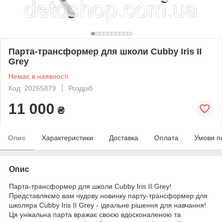
Парта-трансформер для школи Cubby Iris II
Grey
Немає в наявності
Код: 20265879
Роздріб
11 000
₴
Опис
Характеристики
Доставка
Оплата
Умови п
Опис
Парта-трансформер для школи Cubby Iris II Grey!
Представляємо вам чудову новинку парту-трансформер для
школяра Cubby Iris II Grey - ідеальне рішення для навчання!
Ця унікальна парта вражає своєю вдосконаленою та