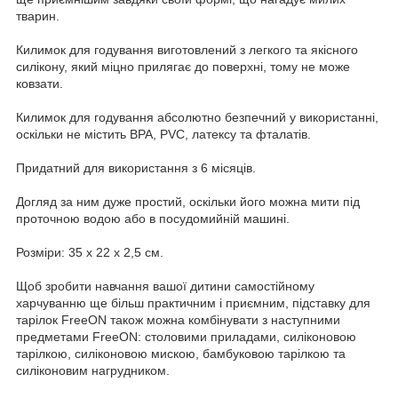
тварин.
Килимок для годування виготовлений з легкого та якісного
силікону, який міцно прилягає до поверхні, тому не може
ковзати.
Килимок для годування абсолютно безпечний у використанні,
оскільки не містить BPA, PVC, латексу та фталатів.
Придатний для використання з 6 місяців.
Догляд за ним дуже простий, оскільки його можна мити під
проточною водою або в посудомийній машині.
Розміри: 35 x 22 x 2,5 см.
Щоб зробити навчання вашої дитини самостійному
харчуванню ще більш практичним і приємним, підставку для
тарілок FreeON також можна комбінувати з наступними
предметами FreeON: столовими приладами, силіконовою
тарілкою, силіконовою мискою, бамбуковою тарілкою та
силіконовим нагрудником.