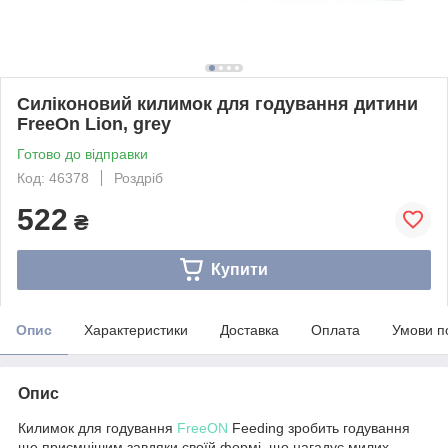
Силіконовий килимок для годування дитини
FreeOn Lion, grey
Готово до відправки
Код: 46378
Роздріб
522
₴
Купити
Опис
Характеристики
Доставка
Оплата
Умови п
Опис
Килимок для годування
FreeON
Feeding зробить годування
ще приємнішим завдяки своїй формі, що нагадує милих