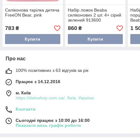
Силіконова тарілка дитяча
Набір ложок Beaba
Набі
FreeON Bear, pink
силіконових 2 шт. 4+ сірий
порц
зелений 913600
Beab
783
860
1 5
₴
₴
Купити
Купити
Про нас
100% позитивних з 63 відгуків за рік
Працює з 14.12.2016
м. Київ
https://detoshop.com.ua/, Київ, Україна
Контакти
Сьогодні працює з 10:00 до 16:00
Показати весь графік роботи