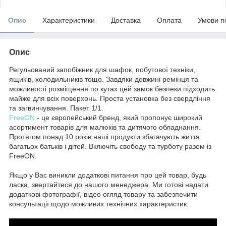
Опис
Характеристики
Доставка
Оплата
Умови п
Опис
Регульований запобіжник для шафок, побутової техніки,
ящиків, холодильників тощо. Завдяки довжині ремінця та
можливості розміщення по кутах цей замок безпеки підходить
майже для всіх поверхонь. Проста установка без свердління
та загвинчування. Пакет 1/1.
FreeON
- це європейський бренд, який пропонує широкий
асортимент товарів для малюків та дитячого обладнання.
Протягом понад 10 років наші продукти збагачують життя
багатьох батьків і дітей. Включіть свободу та турботу разом із
FreeON.
Якщо у Вас виникли додаткові питання про цей товар, будь
ласка, звертайтеся до нашого менеджера. Ми готові надати
додаткові фотографії, відео огляд товару та забезпечити
консультації щодо можливих технічних характеристик.