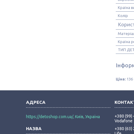
Країна 
Колір
Корис
Матеріа
Країна р
ТИП ДЕ
Інформ
Ціна:
136 
+380 (99)
https://detoshop.com.ua/, Київ, Україна
Vodafone
+380 (63)
Life