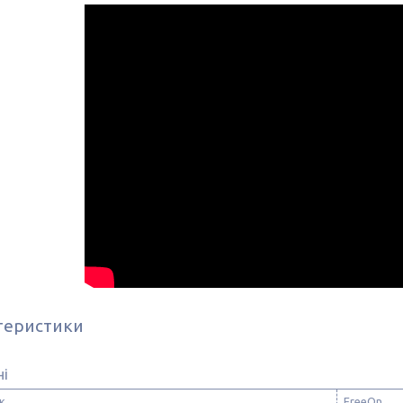
теристики
ні
к
FreeOn