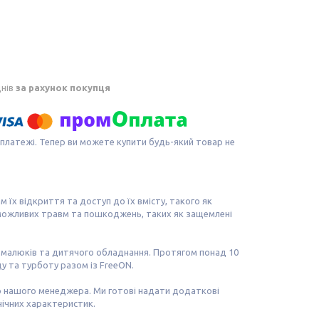
днів
за рахунок покупця
 платежі. Тепер ви можете купити будь-який товар не
 їх відкриття та доступ до їх вмісту, такого як
ід можливих травм та пошкоджень, таких як защемлені
 малюків та дитячого обладнання. Протягом понад 10
у та турботу разом із FreeON.
до нашого менеджера. Ми готові надати додаткові
нічних характеристик.