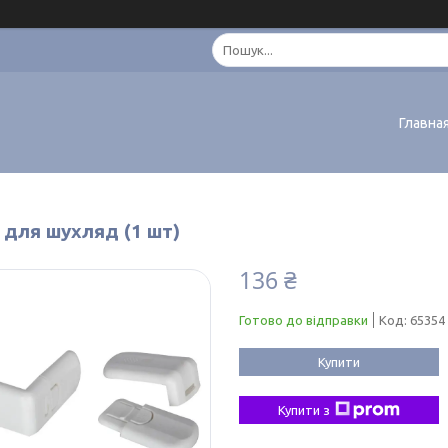
Главна
 для шухляд (1 шт)
136 ₴
Готово до відправки
Код:
65354
Купити
Купити з