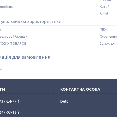
виробник
Китай
Білий
тувальницькі характеристики
л
ПВХ
еєстрації бренду
Словлення
ТСКИХ ТОВАРОВ
Замок для
ація для замовлення
₴
 437-24-77
1
Deto
 247-03-12
2