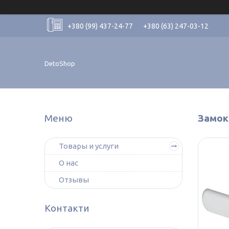
+380 (99) 437-24-77
+380 (63) 247-03-12
DetoShop
Замок
Товары и услуги
О нас
Отзывы
Контакти