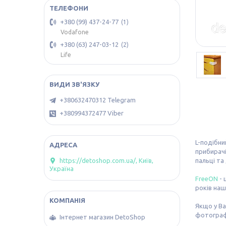
+380 (99) 437-24-77
1
Vodafone
+380 (63) 247-03-12
2
Life
+380632470312 Telegram
+380994372477 Viber
L-подібни
прибирачі
пальці та
https://detoshop.com.ua/, Київ,
Україна
FreeON
- 
років наш
Якщо у Ва
фотографі
Інтернет магазин DetoShop