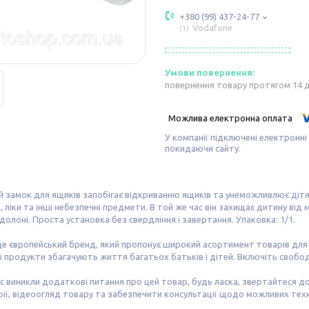
+380 (99) 437-24-77
Vodafone
1
повернення товару протягом 14 
У компанії підключені електронні
покидаючи сайту.
й замок для ящиків запобігає відкриванню ящиків та унеможливлює дітям
, ліки та інші небезпечні предмети. В той же час він захищає дитину в
 долоні. Проста установка без свердління і завертання. Упаковка: 1/1.
це європейський бренд, який пропонує широкий асортимент товарів для
і продукти збагачують життя багатьох батьків і дітей. Включіть свобод
с виникли додаткові питання про цей товар, будь ласка, звертайтеся 
ї, відеоогляд товару та забезпечити консультації щодо можливих тех