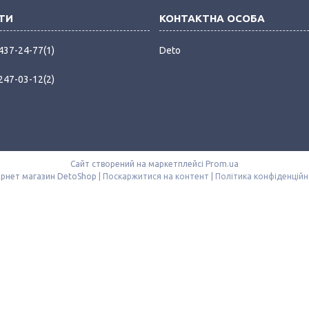
 437-24-77
1
Deto
 247-03-12
2
Сайт створений на маркетплейсі
Prom.ua
Інтернет магазин DetoShop |
Поскаржитися на контент
|
Політика конфіденційн