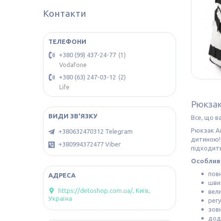
Контакти
+380 (99) 437-24-77
1
Vodafone
+380 (63) 247-03-12
2
Life
Рюкзак
Все, що в
Рюкзак An
+380632470312 Telegram
дитиною! 
+380994372477 Viber
підходить
Особливо
повн
шви
https://detoshop.com.ua/, Київ,
вели
Україна
регу
зовн
дод