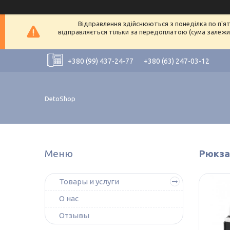
Відправлення здійснюються з понеділка по п'ят
відправляється тільки за передоплатою (сума залежит
+380 (99) 437-24-77
+380 (63) 247-03-12
DetoShop
Рюкза
Товары и услуги
О нас
Отзывы