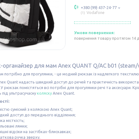
+380 (99) 437-24-77
Vodafone
1
повернення товару протягом 14 
-органайзер для мам Anex QUANT Q/AC b01 (steam/w
ам потрібно для прогулянки, - це модний рюкзак із надлегкого текстилю
ex Quant надасть швидкий доступ до речей та практичність використан
У рюкзак помістяться всі потрібні для прогулянки речі та аксесуари. Крі
 під ультрасучасну
коляску
Anex Quant.
сті:
істю сумісний з коляскою Anex Quant;
дкий доступ до переднього відділення;
ка місткість;
льовані лямки;
ішні відсіки на застібках-блискавках;
аткова ручка зверху.