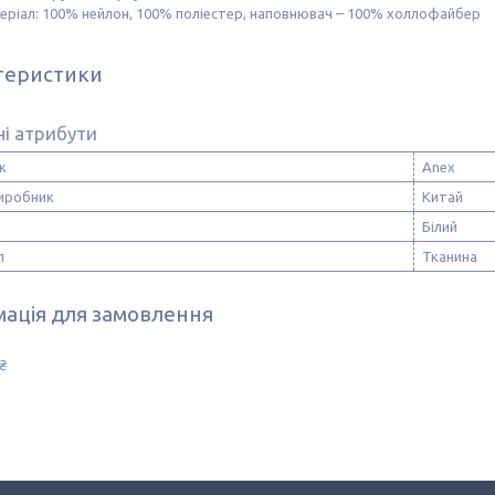
еріал: 100% нейлон, 100% поліестер, наповнювач – 100% холлофайбер
теристики
і атрибути
к
Anex
виробник
Китай
Білий
л
Тканина
ація для замовлення
₴