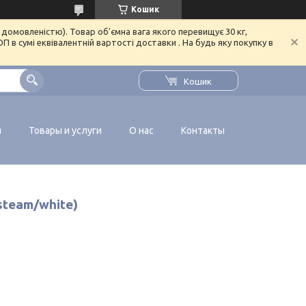
Кошик
домовленістю). Товар об'ємна вага якого перевищує 30 кг,
в сумі еквівалентній вартості доставки . На будь яку покупку в
Кошик
я
Товары и услуги
О нас
Контакты
team/white)