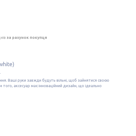
днів
за рахунок покупця
hite)
.
ня. Ваші руки завжди будуть вільні, щоб зайнятися своєю
м того, аксесуар має інноваційний дизайн, що ідеально