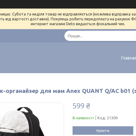
ницю. Субота та неділя товар не відправляється (можлива відправка за 
ь від вартості доставки). Покупець робить передоплату на рахунок ФОП 
интернет магазині Deto видається фіскальний чек.
Главна
к-органайзер для мам Anex QUANT Q/AC b01 (s
599 ₴
В наявності
Код:
21309
Купити