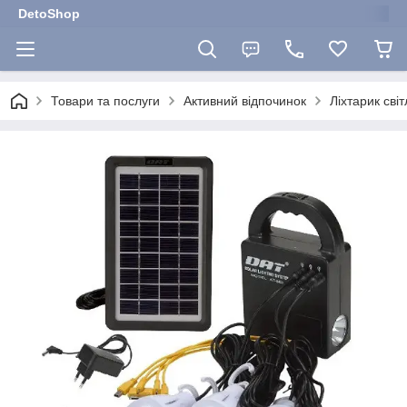
DetoShop
Товари та послуги
Активний відпочинок
Ліхтарик сві