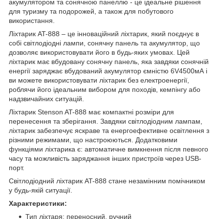
акумулятором та сонячною панеллю - це ідеальне рішення
для туризму та подорожей, а також для побутового
використання.
Ліхтарик AT-888 – це інноваційний ліхтарик, який поєднує в
собі світлодіодні лампи, сонячну панель та акумулятор, що
дозволяє використовувати його в будь-яких умовах. Цей
ліхтарик має вбудовану сонячну панель, яка завдяки сонячній
енергії заряджає вбудований акумулятор ємністю 6V4500мА і
ви можете використовувати ліхтарик без електроенергії,
роблячи його ідеальним вибором для походів, кемпінгу або
надзвичайних ситуацій.
Ліхтарик Stenson AT-888 має компактні розміри для
перенесення та зберігання. Завдяки світлодіодним лампам,
ліхтарик забезпечує яскраве та енергоефективне освітлення з
різними режимами, що настроюються. Додатковими
функціями ліхтарика є: автоматичне вимкнення після певного
часу та можливість заряджання інших пристроїв через USB-
порт.
Світлодіодний ліхтарик AT-888 стане незамінним помічником
у будь-якій ситуації.
Характеристики:
Тип ліхтаря: переносний, ручний