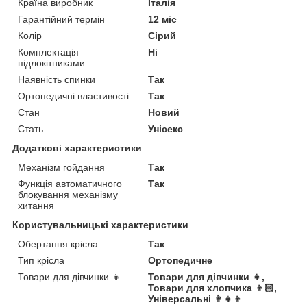
Країна виробник
Італія
Гарантійний термін
12 міс
Колір
Сірий
Комплектація
Ні
підлокітниками
Наявність спинки
Так
Ортопедичні властивості
Так
Стан
Новий
Стать
Унісекс
Додаткові характеристики
Механізм гойдання
Так
Функція автоматичного
Так
блокування механізму
хитання
Користувальницькі характеристики
Обертання крісла
Так
Тип крісла
Ортопедичне
Товари для дівчинки 👧
Товари для дівчинки 👧,
Товари для хлопчика 👦🏻,
Універсальні 👩👧👦