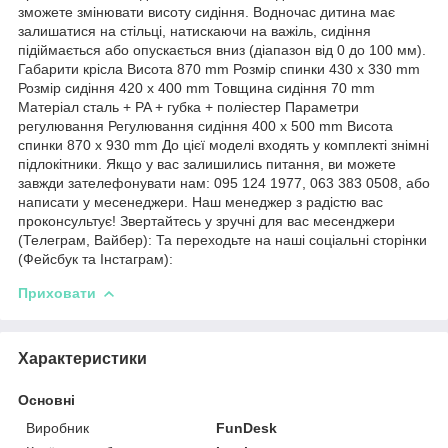
зможете змінювати висоту сидіння. Водночас дитина має
залишатися на стільці, натискаючи на важіль, сидіння
підіймається або опускається вниз (діапазон від 0 до 100 мм).
Габарити крісла Висота 870 mm Розмір спинки 430 x 330 mm
Розмір сидіння 420 х 400 mm Товщина сидіння 70 mm
Матеріал сталь + PA + губка + поліестер Параметри
регулювання Регулювання сидіння 400 х 500 mm Висота
спинки 870 x 930 mm До цієї моделі входять у комплекті знімні
підлокітники. Якщо у вас залишились питання, ви можете
завжди зателефонувати нам: 095 124 1977, 063 383 0508, або
написати у месенеджери. Наш менеджер з радістю вас
проконсультує! Звертайтесь у зручні для вас месенджери
(Телеграм, Вайбер): Та переходьте на наші соціальні сторінки
(Фейсбук та Інстаграм):
Приховати
Характеристики
Основні
Виробник
FunDesk