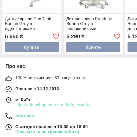
Дитяче крісло FunDesk
Дитяче крісло Fundesk
Дитя
Bunias Grey з
Buono Grey з
Buon
підлокітниками
підлокітниками
для 
6 650
5 290
5 1
₴
₴
Купити
Купити
Про нас
100% позитивних з 63 відгуків за рік
Працює з 14.12.2016
м. Київ
https://detoshop.com.ua/, Київ, Україна
Контакти
Сьогодні працює з 10:00 до 16:00
Показати весь графік роботи