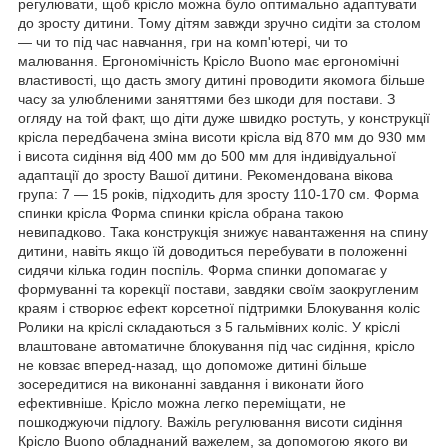
регулювати, щоб крісло можна було оптимально адаптувати
до зросту дитини. Тому дітям завжди зручно сидіти за столом
— чи то під час навчання, гри на комп'ютері, чи то
малювання. Ергономічність Крісло Buono має ергономічні
властивості, що дасть змогу дитині проводити якомога більше
часу за улюбленими заняттями без шкоди для постави. З
огляду на той факт, що діти дуже швидко ростуть, у конструкції
крісла передбачена зміна висоти крісла від 870 мм до 930 мм
і висота сидіння від 400 мм до 500 мм для індивідуальної
адаптації до зросту Вашої дитини. Рекомендована вікова
група: 7 — 15 років, підходить для зросту 110-170 см. Форма
спинки крісла Форма спинки крісла обрана такою
невипадково. Така конструкція знижує навантаження на спину
дитини, навіть якщо їй доводиться перебувати в положенні
сидячи кілька годин поспіль. Форма спинки допомагає у
формуванні та корекції постави, завдяки своїм заокругленим
краям і створює ефект корсетної підтримки Блокування коліс
Ролики на кріслі складаються з 5 гальмівних коліс. У кріслі
влаштоване автоматичне блокування під час сидіння, крісло
не ковзає вперед-назад, що допоможе дитині більше
зосередитися на виконанні завдання і виконати його
ефективніше. Крісло можна легко переміщати, не
пошкоджуючи підлогу. Важіль регулювання висоти сидіння
Крісло Buono обладнаний важелем, за допомогою якого ви