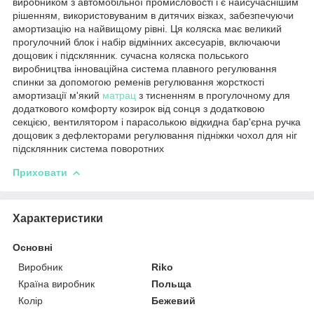
виробником з автомобільної промисловості і є найсучаснішим
рішенням, використовуваним в дитячих візках, забезпечуючи
амортизацію на найвищому рівні. Ця коляска має великий
прогулочний блок і набір відмінних аксесуарів, включаючи
дощовик і підсклянник. сучасна коляска польського
виробництва інноваційна система плавного регулювання
спинки за допомогою ременів регулювання жорсткості
амортизації м'який
матрац
з тисненням в прогулочному для
додаткового комфорту козирок від сонця з додатковою
секцією, вентилятором і парасолькою відкидна бар'єрна ручка
дощовик з дефлекторами регулювання підніжки чохол для ніг
підсклянник система поворотних
Приховати
Характеристики
Основні
Виробник
Riko
Країна виробник
Польща
Колір
Бежевий