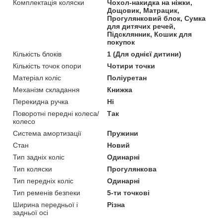
Комплектація коляски
Чохол-накидка на ніжки,
Дощовик, Матрацик,
Прогулянковий блок, Сумка
для дитячих речей,
Підсклянник, Кошик для
покупок
Кількість блоків
1 (Для однієї дитини)
Кількість точок опори
Чотири точки
Матеріал коліс
Поліуретан
Механізм складання
Книжка
Перекидна ручка
Ні
Поворотні передні колеса/
Так
колесо
Система амортизації
Пружини
Стан
Новий
Тип задніх коліс
Одинарні
Тип коляски
Прогулянкова
Тип передніх коліс
Одинарні
Тип ременів безпеки
5-ти точкові
Ширина передньої і
Різна
задньої осі