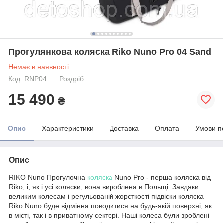
Прогулянкова коляска Riko Nuno Pro 04 Sand
Немає в наявності
Код: RNP04
Роздріб
15 490
₴
Опис
Характеристики
Доставка
Оплата
Умови п
Опис
RIKO Nuno Прогулочна
коляска
Nuno Pro - перша коляска від
Riko, і, як і усі коляски, вона вироблена в Польщі. Завдяки
великим колесам і регульованій жорсткості підвіски коляска
Riko Nuno буде відмінна поводитися на будь-якій поверхні, як
в місті, так і в приватному секторі. Наші колеса були зроблені