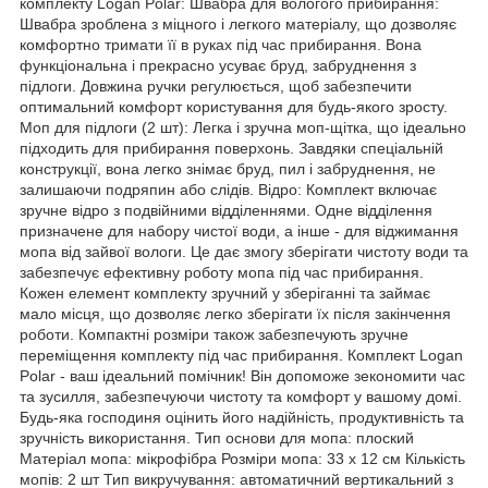
комплекту Logan Polar: Швабра для вологого прибирання:
Швабра зроблена з міцного і легкого матеріалу, що дозволяє
комфортно тримати її в руках під час прибирання. Вона
функціональна і прекрасно усуває бруд, забруднення з
підлоги. Довжина ручки регулюється, щоб забезпечити
оптимальний комфорт користування для будь-якого зросту.
Моп для підлоги (2 шт): Легка і зручна моп-щітка, що ідеально
підходить для прибирання поверхонь. Завдяки спеціальній
конструкції, вона легко знімає бруд, пил і забруднення, не
залишаючи подряпин або слідів. Відро: Комплект включає
зручне відро з подвійними відділеннями. Одне відділення
призначене для набору чистої води, а інше - для віджимання
мопа від зайвої вологи. Це дає змогу зберігати чистоту води та
забезпечує ефективну роботу мопа під час прибирання.
Кожен елемент комплекту зручний у зберіганні та займає
мало місця, що дозволяє легко зберігати їх після закінчення
роботи. Компактні розміри також забезпечують зручне
переміщення комплекту під час прибирання. Комплект Logan
Polar - ваш ідеальний помічник! Він допоможе зекономити час
та зусилля, забезпечуючи чистоту та комфорт у вашому домі.
Будь-яка господиня оцінить його надійність, продуктивність та
зручність використання. Тип основи для мопа: плоский
Матеріал мопа: мікрофібра Розміри мопа: 33 х 12 см Кількість
мопів: 2 шт Тип викручування: автоматичний вертикальний з