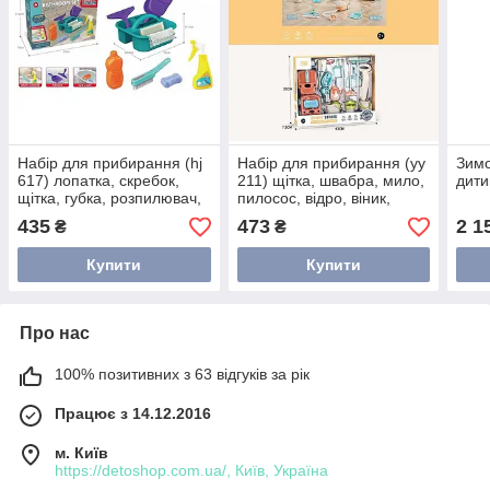
Набір для прибирання (hj
Набір для прибирання (yy
Зимо
617) лопатка, скребок,
211) щітка, швабра, мило,
дити
щітка, губка, розпилювач,
пилосос, відро, віник,
пляшечка для мийного
совок, валик, у коробці
435
473
2 1
₴
₴
засобу та мило, у коробці
Купити
Купити
Про нас
100% позитивних з 63 відгуків за рік
Працює з 14.12.2016
м. Київ
https://detoshop.com.ua/, Київ, Україна