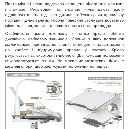
Парта міцна і легка, додатково оснащена підставкою для книг
і лампою. Регульовані за висотою ніжки дають змогу
підлаштувати стіл під зріст дитини, забезпечуючи правильну
поставу під час занять. Робоча поверхня столу має достатньо
місця для книг, зошитів та іншого навчального приладдя.
Особливістю цього комплекту є м'яке крісло, оббите
дихаючою меблевою тканиною. Спинка з двох половинок
максимально прилягає до спини, мінімізуючи навантаження
на хребет і підтримуючи правильну поставу. Крісло
регулюється за висотою і глибиною. Для фіксації положення
використовуються гвинти. На масивних металевих ніжках є
меблеві опори, щоб зафіксувати положення на підлозі.