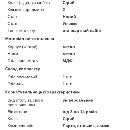
Колір (відтінок) меблів
Сірий
Кількість предметів
2
Стан
Новий
Стать
Унісекс
Тип комплекту
стандартний набір
Матеріал виготовлення
Корпус (каркас)
метал
Ніжки
метал
Стільниця столу
МДФ
Склад комплекту
Стіл письмовий
1 шт.
Стільчик
1 шт.
Користувальницькі характеристики
Вид столу за своїм
універсальний
призначенням
Вік дитини
від 3 до 14 років
Колір
Сірий
Комплектація
Парта, стільчик, лампа,