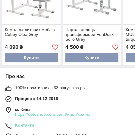
Комплект дитячих меблів
Парта і стілець-
Комп
Cubby Olea Grey
трансформери FunDesk
MULT
Sollo Grey
turq
4 090
4 500
4 0
₴
₴
Купити
Купити
Про нас
100% позитивних з 63 відгуків за рік
Працює з 14.12.2016
м. Київ
https://detoshop.com.ua/, Київ, Україна
Контакти