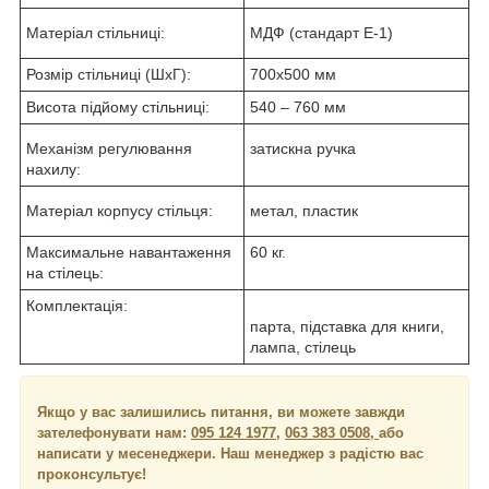
Матеріал стільниці:
МДФ (стандарт Е-1)
Розмір стільниці (ШхГ):
700х500 мм
Висота підйому стільниці:
540 – 760 мм
Механізм регулювання
затискна ручка
нахилу:
Матеріал корпусу стільця:
метал, пластик
Максимальне навантаження
60 кг.
на стілець:
Комплектація:
парта, підставка для книги,
лампа, стілець
Якщо у вас залишились питання, ви можете завжди
зателефонувати нам:
095 124 1977
,
063 383 0508,
або
написати у месенеджери.
Наш менеджер з радістю вас
проконсультує!