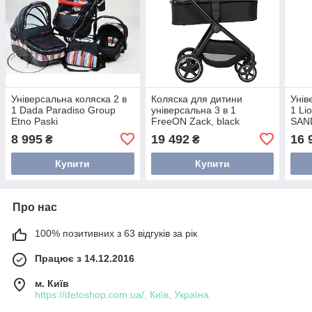
Універсальна коляска 2 в
Коляска для дитини
Унів
1 Dada Paradiso Group
універсальна 3 в 1
1 Li
Etno Paski
FreeON Zack, black
SAN
8 995
19 492
16 
₴
₴
Купити
Купити
Про нас
100% позитивних з 63 відгуків за рік
Працює з 14.12.2016
м. Київ
https://detoshop.com.ua/, Київ, Україна