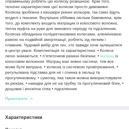
справжньому роблять цю коляску розкішною. Крім того,
технічні характеристики цієї коляски просто дивовижні.
Коляска зроблена з екошкіри різних кольорів, так само йдуть
моделі з тканини. Внутрішнє оббивка люльки бавовняна, крім
того, до комплекту входить матрацик із кокосового волокна,
тепла муфта на руки для зимового періоду та підсклянник.
Коляска обладнана поліуретановими колесами, алюмінієвою
рамою на подвійній амортизації, роблять хід легким і
плавним. Чудовий вибір для тих, хто завжди хоче залишатися
в центрі уваги. Комплектація та характеристика: • Колеса
легко знімаються; • п'ятиточкові ремені безпеки; •
матрац
із
кокосовим волокном. Матрац має знімні частини, тож все
може бути випрана, • колиска із системою провітрювання, •
регульована підставка для ніг і спинка в люльці та
прогулянковому, • сумочку, яка також можна використовувати
як рюкзак, • накидки для ніг на трубку та прогулянковий блок, •
дощовик і москітна сітка • підсклянник
Приховати
Характеристики