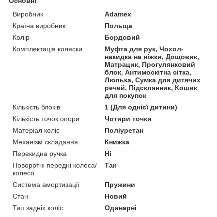
Основні
Виробник
Adamex
Країна виробник
Польща
Колір
Бордовий
Комплектація коляски
Муфта для рук, Чохол-
накидка на ніжки, Дощовик,
Матрацик, Прогулянковий
блок, Антимоскітна сітка,
Люлька, Сумка для дитячих
речей, Підсклянник, Кошик
для покупок
Кількість блоків
1 (Для однієї дитини)
Кількість точок опори
Чотири точки
Матеріал коліс
Поліуретан
Механізм складання
Книжка
Перекидна ручка
Ні
Поворотні передні колеса/
Так
колесо
Система амортизації
Пружини
Стан
Новий
Тип задніх коліс
Одинарні