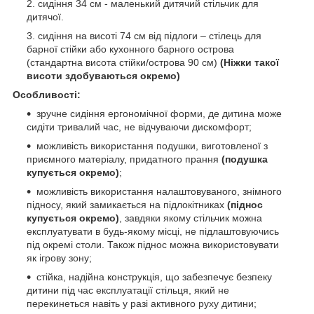
сидіння 34 см - маленький дитячий стільчик для
дитячої.
сидіння на висоті 74 см від підлоги – стілець для
барної стійки або кухонного барного острова
(стандартна висота стійки/острова 90 см)
(Ніжки такої
висоти здобуваються окремо)
Особливості:
зручне сидіння ергономічної форми, де дитина може
сидіти тривалий час, не відчуваючи дискомфорт;
можливість використання подушки, виготовленої з
приємного матеріалу, придатного прання
(подушка
купується окремо)
;
можливість використання налаштовуваного, знімного
підносу, який замикається на підлокітниках
(піднос
купується окремо)
, завдяки якому стільчик можна
експлуатувати в будь-якому місці, не підлаштовуючись
під окремі столи. Також піднос можна використовувати
як ігрову зону;
стійка, надійна конструкція, що забезпечує безпеку
дитини під час експлуатації стільця, який не
перекинеться навіть у разі активного руху дитини;