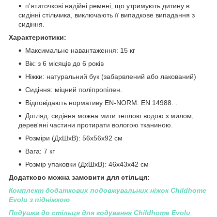
п'ятиточкові надійні ремені, що утримують дитину в
сидінні стільчика, виключають її випадкове випадання з
сидіння.
Характеристики:
Максимальне навантаження: 15 кг
Вік: з 6 місяців до 6 років
Ніжки: натуральний бук (забарвлений або лакований)
Сидіння: міцний поліпропілен.
Відповідають нормативу EN-NORM: EN 14988. .
Догляд: сидіння можна мити теплою водою з милом,
дерев'яні частини протирати вологою тканиною.
Розміри (ДxШxВ): 56x56x92 см
Вага: 7 кг
Розмір упаковки (ДxШxВ): 46x43x42 см
Додатково можна замовити для стільця:
Комплект додаткових подовжувальних ніжок Childhome
Evolu з підніжкою
Подушка до стільця для годування Childhome Evolu