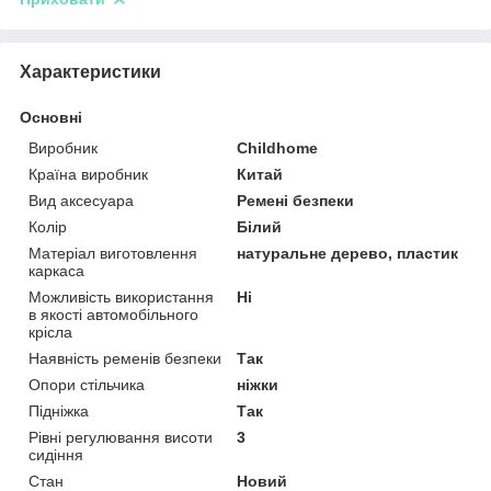
Характеристики
Основні
Виробник
Childhome
Країна виробник
Китай
Вид аксесуара
Ремені безпеки
Колір
Білий
Матеріал виготовлення
натуральне дерево, пластик
каркаса
Можливість використання
Ні
в якості автомобільного
крісла
Наявність ременів безпеки
Так
Опори стільчика
ніжки
Підніжка
Так
Рівні регулювання висоти
3
сидіння
Стан
Новий