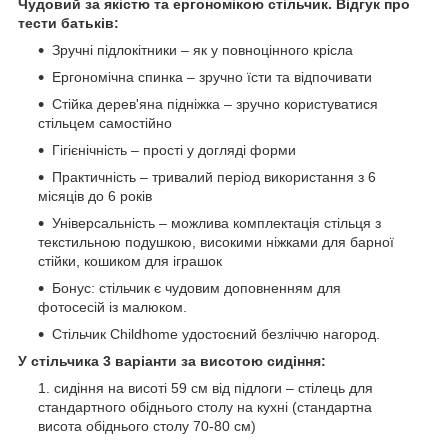
Чудовий за якістю та ергономікою стільчик. Відгук про
тести батьків:
Зручні підлокітники – як у повноцінного крісла
Ергономічна спинка – зручно їсти та відпочивати
Стійка дерев'яна підніжка – зручно користуватися
стільцем самостійно
Гігієнічність – прості у догляді форми
Практичність – тривалий період використання з 6
місяців до 6 років
Універсальність – можлива комплектація стільця з
текстильною подушкою, високими ніжками для барної
стійки, кошиком для іграшок
Бонус: стільчик є чудовим доповненням для
фотосесій із малюком.
Стільчик Childhome удостоєний безліччю нагород.
У стільчика 3 варіанти за висотою сидіння:
сидіння на висоті 59 см від підлоги – стілець для
стандартного обіднього столу на кухні (стандартна
висота обіднього столу 70-80 см)