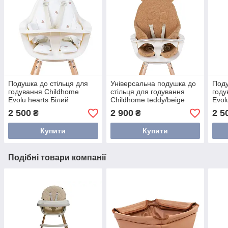
Подушка до стільця для
Універсальна подушка до
Поду
годування Childhome
стільця для годування
году
Evolu hearts Білий
Childhome teddy/beige
Evol
Бежевий
2 500
2 900
2 5
₴
₴
Купити
Купити
Подібні товари компанії