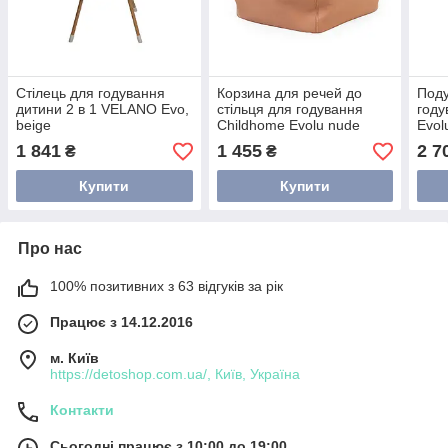
Стілець для годування
Корзина для речей до
Поду
дитини 2 в 1 VELANO Evo,
стільця для годування
году
beige
Childhome Evolu nude
Evol
gre
1 841
1 455
2 7
₴
₴
Купити
Купити
Про нас
100% позитивних з 63 відгуків за рік
Працює з 14.12.2016
м. Київ
https://detoshop.com.ua/, Київ, Україна
Контакти
Сьогодні працює з 10:00 до 19:00