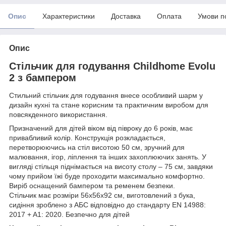
Опис
Характеристики
Доставка
Оплата
Умови п
Опис
Стільчик для годування Childhome Evolu
2 з бампером
Стильний стільчик для годування внесе особливий шарм у
дизайн кухні та стане корисним та практичним виробом для
повсякденного використання.
Призначений для дітей віком від півроку до 6 років, має
привабливий колір. Конструкція розкладається,
перетворюючись на стіл висотою 50 см, зручний для
малювання, ігор, ліплення та інших захоплюючих занять. У
вигляді стільця піднімається на висоту столу – 75 см, завдяки
чому прийом їжі буде проходити максимально комфортно.
Виріб оснащений бампером та ременем безпеки.
Стільчик має розміри 56x56x92 см, виготовлений з бука,
сидіння зроблено з АБС відповідно до стандарту EN 14988:
2017 + A1: 2020. Безпечно для дітей