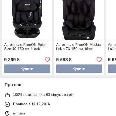
Автокрісло FreeON Epic i-
Автокрісло FreeON Modus,
Авто
Size 40-150 см, black
i-size 76-150 см, black
i-si
9 299
5 688
5 6
₴
₴
Купити
Купити
Про нас
100% позитивних з 63 відгуків за рік
Працює з 14.12.2016
м. Київ