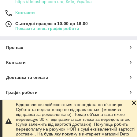
https://detoshop.com.ua/, Київ, Україна
Контакти
Сьогодні працює з 10:00 до 16:00
Показати весь графік роботи
Про нас
Контакти
Доставка та оплата
Графік роботи
Відправлення здійснюються з понеділка по п'ятницю.
Повна версія сайту
Субота та неділя товар не відправляється (можлива
відправка за домовленістю). Товар об'ємна вага якого
перевищує 30 кг, відправляється тільки за передоплатою
Сайт створено на маркетплейсі
Prom.ua
(сума залежить від вартості доставки). Покупець робить
передоплату на рахунок ФОП в сумі еквівалентній вартості
доставки . На будь яку покупку в интернет магазині Deto