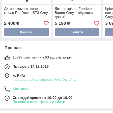
Дитяче комп'ютерне
Дитяче крісло Fundesk
Кріс
крісло FunDesk LST3 Grey
Buono Grey + підставка
навч
для ніг
Gre
2 400
5 190
3 6
₴
₴
Купити
Купити
Про нас
100% позитивних з 63 відгуків за рік
Працює з 14.12.2016
м. Київ
https://detoshop.com.ua/, Київ, Україна
Контакти
Сьогодні працює з 10:00 до 16:00
Показати весь графік роботи