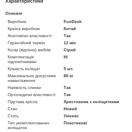
Характеристики
Основні
Виробник
FunDesk
Країна виробник
Китай
Анатомічні властивості
Так
Гарантійний термін
12 міс
Колір (відтінок) меблів
Сірий
Комплектація
Ні
підлокітниками
Кількість коліщат
5 шт.
Максимально допустиме
80 кг
навантаження
Наявність спинки
Так
Ортопедичні властивості
Так
Підстава крісла
Хрестовина з коліщатками
Стан
Новий
Стать
Унісекс
Тип укомплектованих
Пластикові
коліщаток