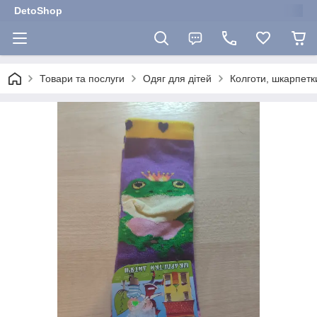
DetoShop
Товари та послуги
Одяг для дітей
Колготи, шкарпетки