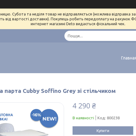
ницю. Субота та неділя товар не відправляється (можлива відправка за 
ь від вартості доставки). Покупець робить передоплату на рахунок ФОП 
интернет магазині Deto видається фіскальний чек.
Главна
 парта Cubby Soffino Grey зі стільчиком
4 290 ₴
В наявності
Код:
800238
Купити