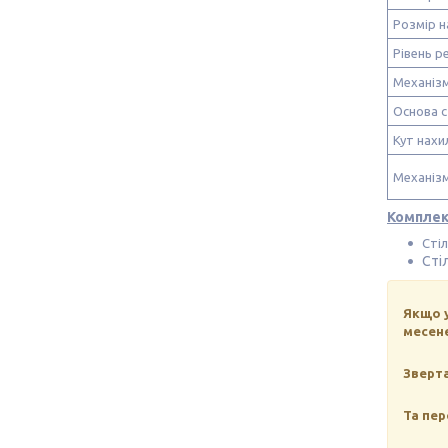
Розмір н
Рівень р
Механізм
Основа с
Кут нахи
Механізм
Комплек
Сті
Сті
Якщо 
месен
Зверта
Та пер