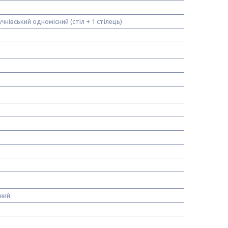
чнівський одномісний (стіл + 1 стілець)
ьний