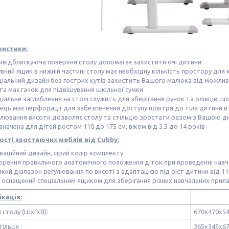
ристики:
ивідблискуюча поверхня столу допомагає захистити очі дитини
вний ящик в нижній частині столу має необхідну кількість простору для
ціальний дизайн без гострих кутів захистить Вашого малюка від можли
та має гачок для підвішування шкільної сумки
іальне заглиблення на столі служить для зберігання ручок та олівців, 
ець має перфорації для забезпечення доступу повітря до тіла дитини в 
улювання висоти дозволяє столу та стільцю зростати разом з Вашою 
начена для дітей ростом 110 до 175 см, віком від 3.5 до 14 років
сті зростаючих меблів від Cubby:
ваційний дизайн, сірий колір комплекту.
орення правильного анатомічного положення діток при проведенні навчан
кий діапазон регулювання по висоті з адаптацією під ріст дитини від 11
л оснащений спеціальним ящиком для зберігання різних навчальних прил
кація:
 столу (ШхГхВ):
670x470x54
тільця :
365x345x67