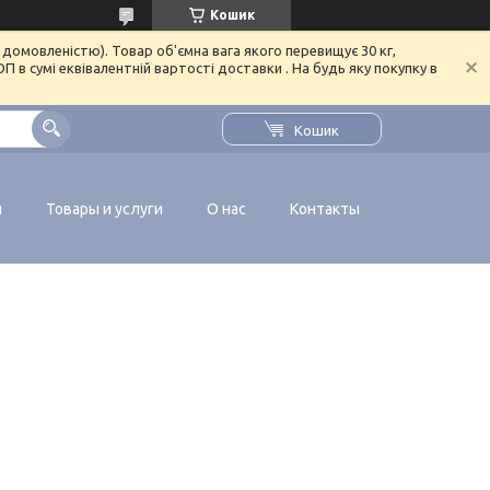
Кошик
домовленістю). Товар об'ємна вага якого перевищує 30 кг,
в сумі еквівалентній вартості доставки . На будь яку покупку в
Кошик
я
Товары и услуги
О нас
Контакты