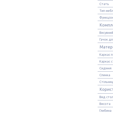
Стать
Тип мебл
Функціо
Компл
Висувни
Гачок д
Матер
Каркас 
Каркас с
Сидіння
Спинка
Стільни
Корис
Вид стол
Висота
Глибина