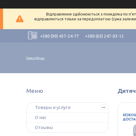
Відправлення здійснюються з понеділка по п'ят
відправляється тільки за передоплатою (сума залежит
+380 (99) 437-24-77
+380 (63) 247-03-12
DetoShop
Дитяча
Товары и услуги
О нас
Отзывы