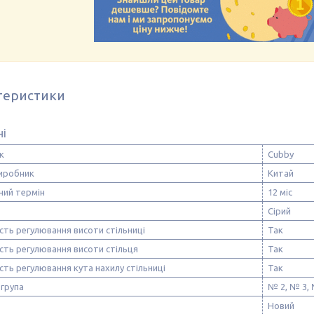
теристики
ні
к
Cubby
виробник
Китай
ний термін
12 міс
Сірий
ть регулювання висоти стільниці
Так
сть регулювання висоти стільця
Так
ть регулювання кута нахилу стільниці
Так
 група
№ 2, № 3,
Новий