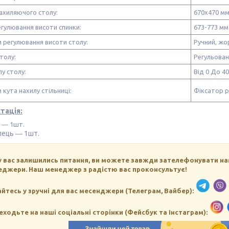
ахиляючого столу:
670x470 м
егулювання висоти спинки:
673-773 мм
 регулювання висоти столу:
Ручний, жо
толу:
Регульова
лу столу:
Від 0 До 40
 кута нахилу стільниці:
Фіксатор 
тація:
л ― 1шт.
лець ― 1шт.
у вас залишились питання, ви можете завжди зателефонувати на
еджери.
Наш менеджер з радістю вас проконсультує!
йтесь у зручні для вас месенджери (Телеграм, Вайбер):
еходьте на наші соціальні сторінки (Фейсбук та Інстаграм):