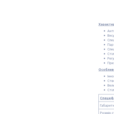
Характе
Ант
Вису
Спе
Пар
Спец
Стіл
Рег
Приз
Особливо
Інно
Ств
Вели
Сті
Специфі
Габарити
Розмір с