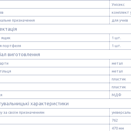
Унісекс
ів
комплект у
нальне призначення
для учнів
ектація
й ящик
1 шт.
ля портфеля
1 шт.
іал виготовлення
парти
метал
тільця
метал
пластик
пластик
ця
МДФ
тувальницькі характеристики
у за своїм призначенням
універсал
762
470 мм