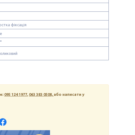
м
рстка фіксація
не
°
роликовий
м:
095 124 1977
,
063 383 0508,
або написати у