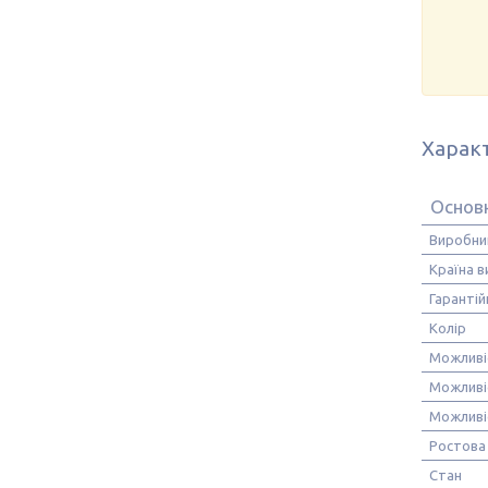
Харак
Основ
Виробни
Країна 
Гарантій
Колір
Можливіс
Можливі
Можливіс
Ростова
Стан