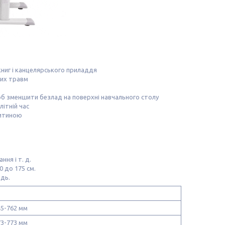
 книг і канцелярського приладдя
вих травм
щоб зменшити безлад на поверхні навчального столу
літній час
дитиною
ня і т. д.
0 до 175 см.
адь.
5-762 мм
3-773 мм