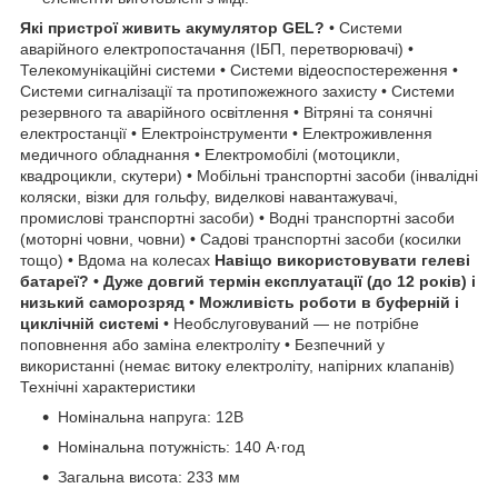
Які пристрої живить акумулятор GEL?
• Системи
аварійного електропостачання (ІБП, перетворювачі) •
Телекомунікаційні системи • Системи відеоспостереження •
Системи сигналізації та протипожежного захисту • Системи
резервного та аварійного освітлення • Вітряні та сонячні
електростанції • Електроінструменти • Електроживлення
медичного обладнання • Електромобілі (мотоцикли,
квадроцикли, скутери) • Мобільні транспортні засоби (інвалідні
коляски, візки для гольфу, виделкові навантажувачі,
промислові транспортні засоби) • Водні транспортні засоби
(моторні човни, човни) • Садові транспортні засоби (косилки
тощо) • Вдома на колесах
Навіщо використовувати гелеві
батареї?
• Дуже довгий термін експлуатації (до 12 років) і
низький саморозряд
•
Можливість роботи в буферній і
циклічній системі
• Необслуговуваний — не потрібне
поповнення або заміна електроліту • Безпечний у
використанні (немає витоку електроліту, напірних клапанів)
Технічні характеристики
Номінальна напруга: 12В
Номінальна потужність: 140 А·год
Загальна висота: 233 мм