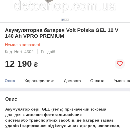
Акумуляторна батарея Volt Polska GEL 12 V
140 Ah VPRO PREMIUM
Немає в наявності
Код: Hnrt_4302
Роздріб
12 190
₴
Опис
Характеристики
Доставка
Оплата
Умови п
Опис
Акумулятор серії GEL (гель)
призначений зокрема
для: для
живлення фотогальванічних
систем
або
транспортних засобів, де батарея зазнає
ударів і заряджання від імпульсних джерел, наприклад,