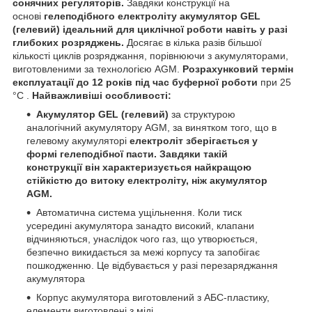
сонячних регуляторів.
Завдяки конструкції на
основі
гелеподібного електроліту акумулятор GEL
(гелевий) ідеальний для циклічної роботи навіть у разі
глибоких розряджень.
Досягає в кілька разів більшої
кількості циклів розряджання, порівнюючи з акумуляторами,
виготовленими за технологією AGM.
Розрахунковий термін
експлуатації до 12 років
під час буферної роботи
при 25
°С .
Найважливіші особливості:
Акумулятор GEL (гелевий)
за структурою
аналогічний акумулятору AGM, за винятком того, що в
гелевому акумуляторі
електроліт зберігається у
формі гелеподібної пасти.
Завдяки такій
конструкції він характеризується найкращою
стійкістю до витоку електроліту, ніж акумулятор
AGM.
Автоматична система ущільнення. Коли тиск
усередині акумулятора занадто високий, клапани
відчиняються, унаслідок чого газ, що утворюється,
безпечно викидається за межі корпусу та запобігає
пошкодженню. Це відбувається у разі перезаряджання
акумулятора
Корпус акумулятора виготовлений з АБС-пластику,
елементи виготовлені з міді.