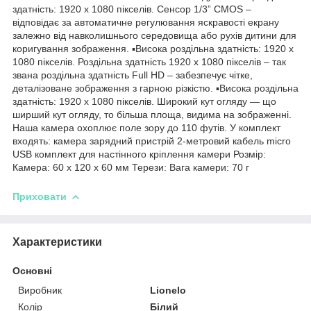
здатність: 1920 x 1080 пікселів. Сенсор 1/3” CMOS –
відповідає за автоматичне регулювання яскравості екрану
залежно від навколишнього середовища або рухів дитини для
коригування зображення. ▪️Висока роздільна здатність: 1920 x
1080 пікселів. Роздільна здатність 1920 x 1080 пікселів – так
звана роздільна здатність Full HD – забезпечує чітке,
деталізоване зображення з гарною різкістю. ▪️Висока роздільна
здатність: 1920 x 1080 пікселів. Широкий кут огляду — що
ширший кут огляду, то більша площа, видима на зображенні.
Наша камера охоплює поле зору до 110 футів. У комплект
входять: камера зарядний пристрій 2-метровий кабель micro
USB комплект для настінного кріплення камери Розмір:
Камера: 60 x 120 x 60 мм Терези: Вага камери: 70 г
Приховати
Характеристики
Основні
Виробник
Lionelo
Колір
Білий