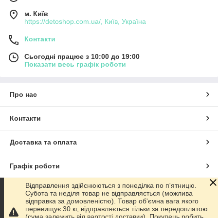
м. Київ
https://detoshop.com.ua/, Київ, Україна
Контакти
Сьогодні працює з 10:00 до 19:00
Показати весь графік роботи
Про нас
Контакти
Доставка та оплата
Графік роботи
Відправлення здійснюються з понеділка по п'ятницю.
Повна версія сайту
Субота та неділя товар не відправляється (можлива
відправка за домовленістю). Товар об'ємна вага якого
перевищує 30 кг, відправляється тільки за передоплатою
Сайт створено на маркетплейсі
Prom.ua
(сума залежить від вартості доставки). Покупець робить