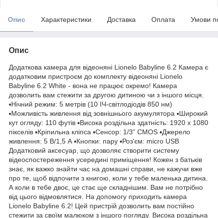
Опис
Характеристики
Доставка
Оплата
Умови п
Опис
Додаткова камера для відеоняні Lionelo Babyline 6.2 Камера є
додатковим пристроєм до комплекту відеоняні Lionelo
Babyline 6.2 White - вона не працює окремо! Камера
дозволить вам стежити за другою дитиною чи з іншого місця.
▪️Нічний режим: 5 метрів (10 ІЧ-світлодіодів 850 нм)
▪️Можливість живлення від зовнішнього акумулятора ▪️Широкий
кут огляду: 110 футів ▪️Висока роздільна здатність: 1920 x 1080
пікселів ▪️Кріпильна кліпса ▪️Сенсор: 1/3” CMOS ▪️Джерело
живлення: 5 В/1,5 А ▪️Кнопки: пару ▪️Роз'єм: micro USB
Додатковий аксесуар, що дозволяє створити систему
відеоспостереження усередині приміщення! Кожен з батьків
знає, як важко знайти час на домашні справи, не кажучи вже
про те, щоб відпочити з книгою, коли у тебе маленька дитина.
А коли в тебе двоє, це стає ще складнішим. Вам не потрібно
від цього відмовлятися. На допомогу приходить камера
Lionelo Babyline 6.2! Цей пристрій дозволить вам постійно
стежити за своїм малюком з іншого погляду. Висока роздільна