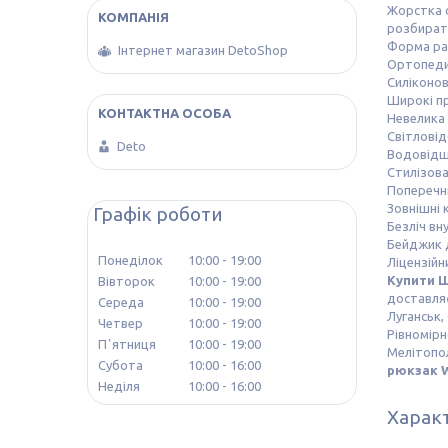
Жорстка 
розбирати
Форма ра
Інтернет магазин DetoShop
Ортопеди
Силіконов
Широкі п
Невелика 
Світловід
Deto
Водовідш
Стилізов
Поперечни
Зовнішні 
Графік роботи
Безліч вн
Бейджик д
Понеділок
10:00
19:00
Ліцензійн
Купити Ш
Вівторок
10:00
19:00
доставляє
Середа
10:00
19:00
Луганськ,
Четвер
10:00
19:00
Рівномірн
Пʼятниця
10:00
19:00
Мелітопол
Субота
10:00
16:00
рюкзак W
Неділя
10:00
16:00
Харак