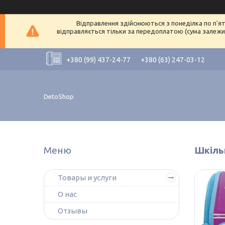
Відправлення здійснюються з понеділка по п'ят
відправляється тільки за передоплатою (сума залежит
+380 (99) 437-24-77
+380 (63) 247-03-12
DetoShop
Шкіль
Товары и услуги
О нас
Отзывы