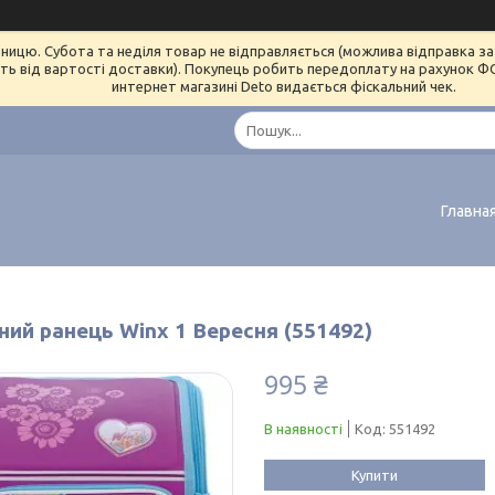
ницю. Субота та неділя товар не відправляється (можлива відправка за 
ь від вартості доставки). Покупець робить передоплату на рахунок ФОП 
интернет магазині Deto видається фіскальний чек.
Главна
ний ранець Winx 1 Вересня (551492)
995 ₴
В наявності
Код:
551492
Купити