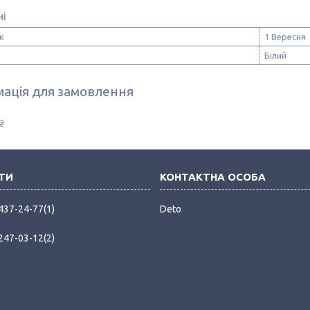
ні
к
1 Вересня
Білий
ація для замовлення
₴
 437-24-77
1
Deto
 247-03-12
2