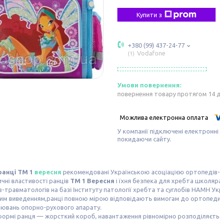
Купити з
+380 (99) 437-24-77
Vodafone
1
повернення товару протягом 14 
У компанії підключені електронні
покидаючи сайту.
ранці ТМ 1
вересня
рекомендовані Українською асоціацією ортопедів-
чні властивості ранців
ТМ 1 Вересня
і їхня безпека для хребта школяр
-травматологів на базі Інституту патології хребта та суглобів НАМН Ук
цим виведенням,ранці повною мірою відповідають вимогам до ортопеди
рювань опорно-рухового апарату.
ормі ранця — жорсткий короб, навантаження рівномірно розподіляєтьс