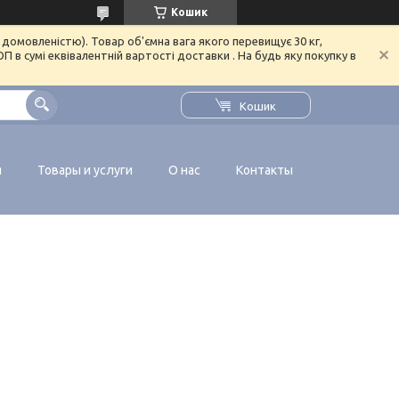
Кошик
домовленістю). Товар об'ємна вага якого перевищує 30 кг,
в сумі еквівалентній вартості доставки . На будь яку покупку в
Кошик
я
Товары и услуги
О нас
Контакты