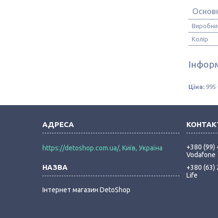
Основ
Виробни
Колір
Інформ
Ціна:
995 
+380 (99)
https://detoshop.com.ua/, Київ, Україна
Vodafone
+380 (63)
Life
Інтернет магазин DetoShop