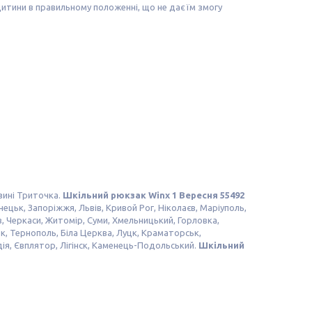
итини в правильному положенні, що не дає їм змогу
зині Триточка.
Шкільний рюкзак Winx 1 Вересня 55492
ецьк, Запоріжжя, Львів, Кривой Рог, Ніколаєв, Маріуполь,
в, Черкаси, Житомір, Суми, Хмельницький, Горловка,
к, Тернополь, Біла Церква, Луцк, Краматорськ,
дія, Євплятор, Лігінск, Каменець-Подольський.
Шкільний