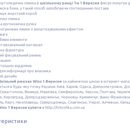
ортопедична спинка в
шкільному ранці Тм 1 Вересня
фіксує лопатки д
ся в боки, у такий спосіб запобігаючи спотворенню постави
нця жорсткий короб
чна спинка
а ергономічна ручка
рогумовані лямки з амортизувальним ефектом
вага
бивні елементи
товхувальний матеріал
ана фурнітура
й фіксувальний ремінь
кишені
утрішніх відділень
ля інформації про власника
ий дизайн
кільний рюкзак Winx 1 Вересня
за найнижчою ціною в інтернет-мага
ться в будь-яку точку України: Київ, Харків, Одеса, Дніпропетровск, Дон
 Севастополь, Вінниця, Макеївка, Симферополь, Херсон, Полтава, Чернігі
о, Кировград, Дніпродзержинськ, Чорновці, Кременчуг, Івано-Франковсь
ь, Керч, Нікоплавець, Северодонець, Слав'янськ, Ужрог, Алчевськ, Євпа
inx 1 Вересня купити
в http://tritoshka.com.ua
теристики