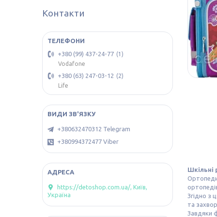
Контакти
+380 (99) 437-24-77
1
Vodafone
+380 (63) 247-03-12
2
Life
+380632470312 Telegram
+380994372477 Viber
Шкільні 
Ортопеди
ортопедів
https://detoshop.com.ua/, Київ,
Україна
Згідно з 
та захво
Завдяки ф