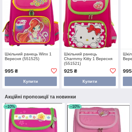
Шкільний ранець Winx 1
Шкільний ранець
Шкіл
Вересня (551525)
Charmmy Kitty 1 Вересня
Вере
(551521)
995
925
995
₴
₴
Купити
Купити
Акційні пропозиції та новинки
–10%
–10%