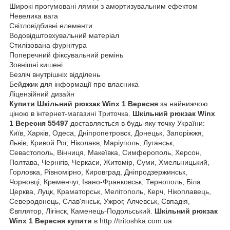
Широкі прогумовані лямки з амортизувальним ефектом
Невелика вага
Світловідбивні елементи
Водовідштовхувальний матеріал
Стилізована фурнітура
Поперечний фіксувальний ремінь
Зовнішні кишені
Безліч внутрішніх відділень
Бейджик для інформації про власника
Ліцензійний дизайн
Купити Шкільний рюкзак Winx 1 Вересня
за найнижчою
ціною в інтернет-магазині Триточка.
Шкільний рюкзак Winx
1 Вересня 55497
доставляється в будь-яку точку України:
Київ, Харків, Одеса, Дніпропетровск, Донецьк, Запоріжжя,
Львів, Кривой Рог, Ніколаєв, Маріуполь, Луганськ,
Севастополь, Вінниця, Макеївка, Симферополь, Херсон,
Полтава, Чернігів, Черкаси, Житомір, Суми, Хмельницький,
Горловка, Рівномірно, Кировград, Дніпродзержинськ,
Чорновці, Кременчуг, Івано-Франковськ, Тернополь, Біла
Церква, Луцк, Краматорськ, Мелітополь, Керч, Нікоплавець,
Северодонець, Слав'янськ, Ужрог, Алчевськ, Євпадія,
Євплятор, Лігінск, Каменець-Подольський.
Шкільний рюкзак
Winx 1 Вересня купити
в http://tritoshka.com.ua