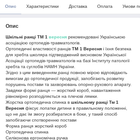
Опис
Характеристики
Доставка
Оплата
Умови п
Опис
Шкільні ранці ТМ 1
вересня
рекомендовані Українською
асоціацією ортопедів-травматологів.
Ортопедичні властивості ранців
ТМ 1 Вересня
і їхня безпека
для хребта школяра підтверджений висновком Української
Асоціації ортопедів-травматологів на базі Інституту патології
хребта та суглобів НАМН України.
Згідно з цим виведенням,ранці повною мірою відповідають
вимогам до ортопедичної продукції, запобігають розвитку
порушень постави та захворювань опорно-рухового апарату.
Завдяки формі ранця — жорсткий короб, навантаження
рівномірно розподіляється на плечові лямки.
Жорстка ортопедична спинка в
шкільному ранці Тм 1
Вересня
фіксує лопатки дитини в правильному положенні,
що не дає їм змогу розбиратися в боки, у такий спосіб
запобігаючи спотворенню постави
Форма ранця жорсткий короб
Ортопедична спинка
Силіконова ергономічна ручка